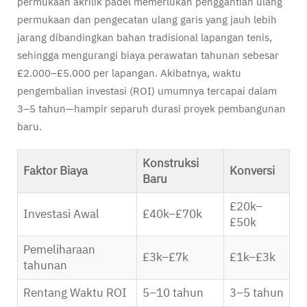
permukaan akrilik padel memerlukan penggantian ulang
permukaan dan pengecatan ulang garis yang jauh lebih
jarang dibandingkan bahan tradisional lapangan tenis,
sehingga mengurangi biaya perawatan tahunan sebesar
£2.000–£5.000 per lapangan. Akibatnya, waktu
pengembalian investasi (ROI) umumnya tercapai dalam
3–5 tahun—hampir separuh durasi proyek pembangunan
baru.
Konstruksi
Faktor Biaya
Konversi
Baru
£20k–
Investasi Awal
£40k–£70k
£50k
Pemeliharaan
£3k–£7k
£1k–£3k
tahunan
Rentang Waktu ROI
5–10 tahun
3–5 tahun