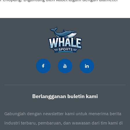
maksimum 1 sentimeter. Dinding dan Penutup: Dinding
Belakang: Tinggi 4 meter, biasanya terbuat dari kaca
tempered atau kawat logam yang diperkuat. Dinding Samping:
Tinggi 4 meter, dengan kombinasi kaca dan kawat logam.
Bagian kaca biasanya membentang hingga 3 meter dari
permukaan tanah, sedangkan 1 meter bagian atas terbuat
dari kawat logam. Bahan: Kaca tempered untuk ketahanan
dan visibilitas; kawat logam untuk keselamatan dan pantulan
bola.
Bahan Permukaan Bermain:
Rumput sintetis berkualitas
Berlangganan buletin kami
tinggi atau permukaan akrilik canggih, dirancang untuk
respons bola yang optimal dan kenyamanan pemain. Fitur:
Gabunglah dengan newsletter kami untuk menerima berita
Sifat penyerap kejut untuk mengurangi cedera akibat
industri terbaru, pembaruan, dan wawasan dari tim kami di
benturan dan memastikan pantulan bola yang konsisten.