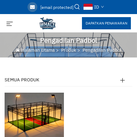
ID
[email protected]
DAPATKAN PENAWARAN
Pengadilan Padbol
Halaman Utama
>
Produk
>
Pengadilan Padbol
SEMUA PRODUK