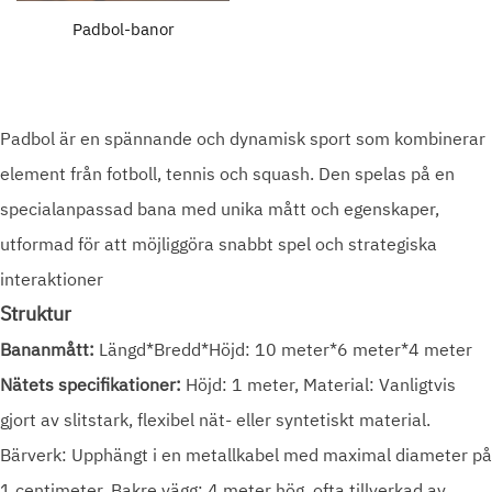
Padbol-banor
Padbol är en spännande och dynamisk sport som kombinerar
element från fotboll, tennis och squash. Den spelas på en
specialanpassad bana med unika mått och egenskaper,
utformad för att möjliggöra snabbt spel och strategiska
interaktioner
Struktur
Bananmått:
Längd*Bredd*Höjd: 10 meter*6 meter*4 meter
Nätets specifikationer:
Höjd: 1 meter, Material: Vanligtvis
gjort av slitstark, flexibel nät- eller syntetiskt material.
Bärverk: Upphängt i en metallkabel med maximal diameter på
1 centimeter. Bakre vägg: 4 meter hög, ofta tillverkad av