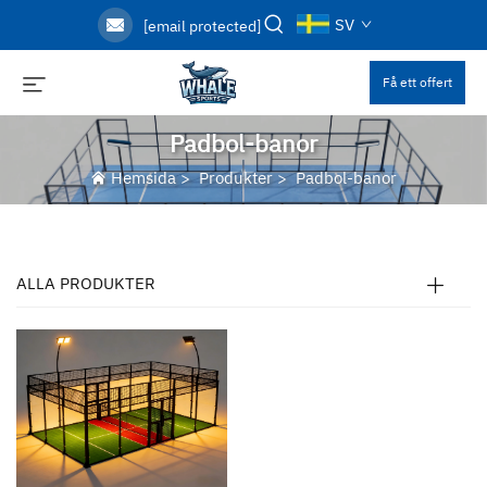
SV
[email protected]
Få ett offert
Padbol-banor
Hemsida
>
Produkter
>
Padbol-banor
ALLA PRODUKTER