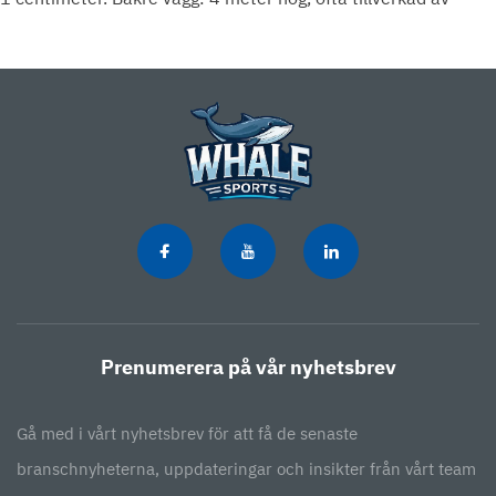
härdat glas eller förstärkt metallnät. Sidoväggar: 4 meter
höga, med en kombination av glas och metallnät. Glasdelen
sträcker sig vanligtvis upp till 3 meter från marken, medan
den övre metern är metallnät. Material: Härdat glas för
hållbarhet och sikt; metallnät för säkerhet och bollretur.
Material för spelplan:
Högkvalitativ konstgräs- eller
avancerad akrylyta, designad för optimal bollrespons och
spelarkomfort. Egenskaper: Stötdämpande egenskaper för att
minska påverkan av skador och säkerställa jämn bollstud
Prenumerera på vår nyhetsbrev
Gå med i vårt nyhetsbrev för att få de senaste
branschnyheterna, uppdateringar och insikter från vårt team