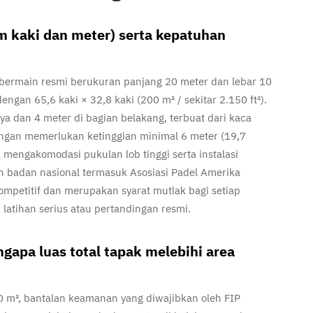
m kaki dan meter) serta kepatuhan
 bermain resmi berukuran panjang 20 meter dan lebar 10
gan 65,6 kaki × 32,8 kaki (200 m² / sekitar 2.150 ft²).
nya dan 4 meter di bagian belakang, terbuat dari kaca
pangan memerlukan ketinggian minimal 6 meter (19,7
 mengakomodasi pukulan lob tinggi serta instalasi
eh badan nasional termasuk Asosiasi Padel Amerika
ompetitif dan merupakan syarat mutlak bagi setiap
latihan serius atau pertandingan resmi.
gapa luas total tapak melebihi area
m², bantalan keamanan yang diwajibkan oleh FIP