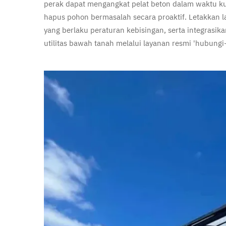
perak dapat mengangkat pelat beton dalam waktu ku
hapus pohon bermasalah secara proaktif. Letakkan l
yang berlaku peraturan kebisingan, serta integrasikan
utilitas bawah tanah melalui layanan resmi 'hubun