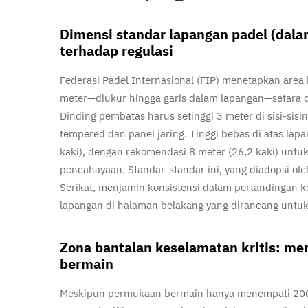
Dimensi standar lapangan padel (dala
terhadap regulasi
Federasi Padel Internasional (FIP) menetapkan area
meter—diukur hingga garis dalam lapangan—setara den
Dinding pembatas harus setinggi 3 meter di sisi-sisi
tempered dan panel jaring. Tinggi bebas di atas la
kaki), dengan rekomendasi 8 meter (26,2 kaki) untuk
pencahayaan. Standar-standar ini, yang diadopsi ol
Serikat, menjamin konsistensi dalam pertandingan k
lapangan di halaman belakang yang dirancang untuk 
Zona bantalan keselamatan kritis: men
bermain
Meskipun permukaan bermain hanya menempati 200 