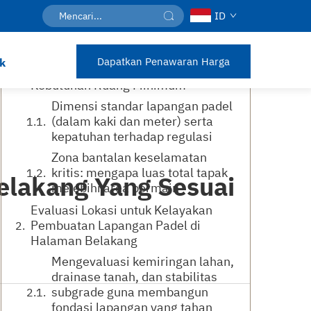
ID
Daftar Isi
Dapatkan Penawaran Harga
k
Dimensi Lapangan Padel dan
Kebutuhan Ruang Minimum
Dimensi standar lapangan padel
(dalam kaki dan meter) serta
kepatuhan terhadap regulasi
Zona bantalan keselamatan
kritis: mengapa luas total tapak
elakang Yang Sesuai
melebihi area bermain
Evaluasi Lokasi untuk Kelayakan
Pembuatan Lapangan Padel di
Halaman Belakang
Mengevaluasi kemiringan lahan,
drainase tanah, dan stabilitas
subgrade guna membangun
fondasi lapangan yang tahan