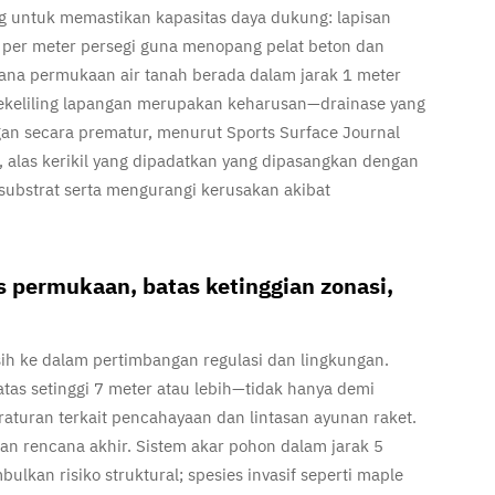
ng untuk memastikan kapasitas daya dukung: lapisan
per meter persegi guna menopang pelat beton dan
ana permukaan air tanah berada dalam jarak 1 meter
 sekeliling lapangan merupakan keharusan—drainase yang
gan secara prematur, menurut
Sports Surface Journal
 alas kerikil yang dipadatkan yang dipasangkan dengan
ubstrat serta mengurangi kerusakan akibat
s permukaan, batas ketinggian zonasi,
sih ke dalam pertimbangan regulasi dan lingkungan.
tas setinggi 7 meter atau lebih—tidak hanya demi
aturan terkait pencahayaan dan lintasan ayunan raket.
kan rencana akhir. Sistem akar pohon dalam jarak 5
lkan risiko struktural; spesies invasif seperti maple