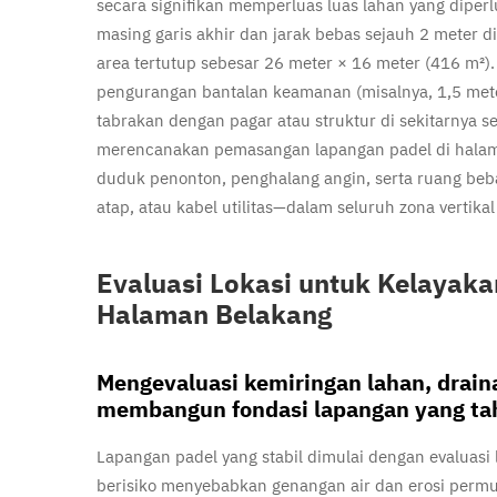
secara signifikan memperluas luas lahan yang diper
masing garis akhir dan jarak bebas sejauh 2 meter 
area tertutup sebesar 26 meter × 16 meter (416 m
pengurangan bantalan keamanan (misalnya, 1,5 mete
tabrakan dengan pagar atau struktur di sekitarnya
merencanakan pemasangan lapangan padel di halama
duduk penonton, penghalang angin, serta ruang beb
atap, atau kabel utilitas—dalam seluruh zona vertika
Evaluasi Lokasi untuk Kelayak
Halaman Belakang
Mengevaluasi kemiringan lahan, draina
membangun fondasi lapangan yang ta
Lapangan padel yang stabil dimulai dengan evaluasi 
berisiko menyebabkan genangan air dan erosi permu