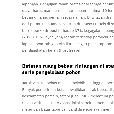
lapangan. Pengujian tanah profesional sangat penti
dasar harus mampu menahan beban minimal 10 ton 
beban dinamis pemain secara aman. Di wilayah di m
dari permukaan tanah, saluran drainase Prancis di
buruk berkontribusi terhadap 37% kegagalan lapan
(2023). Di wilayah yang rentan terhadap pembekuan,
lapisan pemisah geotekstil mencegah pencampuran s
pengangkatan tanah (frost heave).
Batasan ruang bebas: rintangan di ata
serta pengelolaan pohon
Jarak vertikal bebas meluas melebihi ketinggian ber
Banyak pemerintah kota mewajibkan jarak bebas di a
keselamatan pemain, tetapi juga untuk mematuhi per
Selalu verifikasi kode zonasi lokal sebelum menetap
meter dari batas lapangan yang direncanakan menimbu