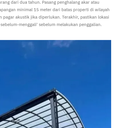
rang dari dua tahun. Pasang penghalang akar atau
apangan minimal 15 meter dari batas properti di wilayah
 pagar akustik jika diperlukan. Terakhir, pastikan lokasi
gi-sebelum-menggali' sebelum melakukan penggalian.