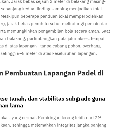
lukan. Jarak bebas sejauh 3 meter di belakang masing-
di sepanjang kedua dinding samping menjadikan total
²). Meskipun beberapa panduan lokal memperbolehkan
r), jarak bebas penuh tersebut melindungi pemain dari
 serta memungkinkan pengambilan bola secara aman. Saat
n belakang, pertimbangkan pula jalur akses, tempat
as di atas lapangan—tanpa cabang pohon, overhang
l setinggi 6–8 meter di atas keseluruhan lapangan.
an Pembuatan Lapangan Padel di
se tanah, dan stabilitas subgrade guna
han lama
lokasi yang cermat. Kemiringan lereng lebih dari 2%
kaan, sehingga melemahkan integritas jangka panjang