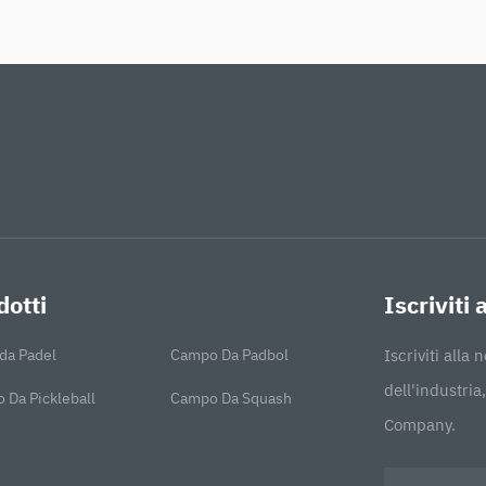
dotti
Iscriviti
da Padel
Campo Da Padbol
Iscriviti alla
dell'industri
 Da Pickleball
Campo Da Squash
Company.