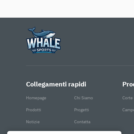
Collegamenti rapidi
Pro
Homepage
Chi Siamo
Corte 
Prodotti
Progetti
Campo
Notizie
Contatta