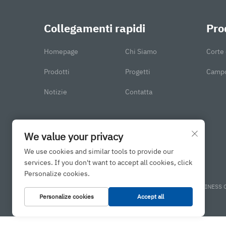
Tempo
Collegamenti rapidi
Pro
3. Te
Siste
Homepage
Chi Siamo
Corte 
Monit
Prodotti
Progetti
Campo
Inter
Notizie
Contatta
Assis
4. Ma
Desig
We value your privacy
Costi
We use cookies and similar tools to provide our
Fless
services. If you don't want to accept all cookies, click
Personalize cookies.
Servi
Copyright © 2025 di JINAN BINGXIN INTERNATIONAL BUSINESS C
Proce
Personalize cookies
Accept all
1. Si
strutt