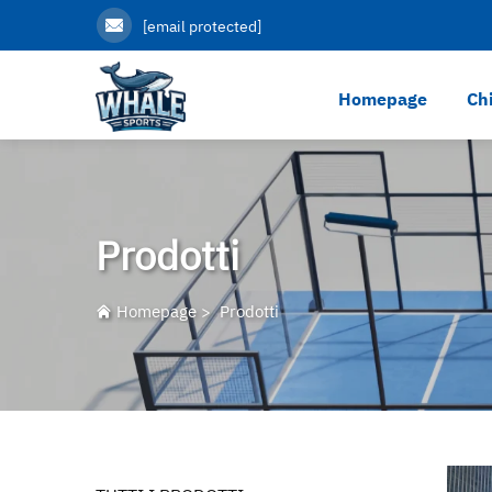
[email protected]
Homepage
Ch
Prodotti
Homepage
>
Prodotti