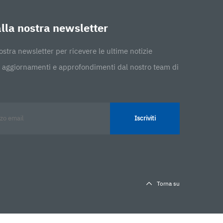
 dai lavori
 alla nostra newsletter
 nostra newsletter per ricevere le ultime notizie
o
a, aggiornamenti e approfondimenti dal nostro team di
Iscriviti
e
Torna su
esistenza, resiste a carichi di vento fino al livello