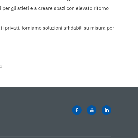
 per gli atleti e a creare spazi con elevato ritorno
ti privati, forniamo soluzioni affidabili su misura per
IP
ionale
azione del 40%
he