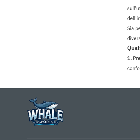
sull'
dell'
Sia pe
diver
Quatt
1. Pr
confo
Dimen
Rimba
Campi
2. Di
La pr
Siste
Soluz