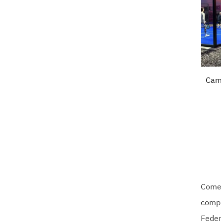
Camp
Come 
compr
Feder