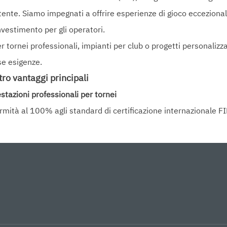
utente. Siamo impegnati a offrire esperienze di gioco eccezionali
investimento per gli operatori.
r tornei professionali, impianti per club o progetti personalizza
se esigenze.
ro vantaggi principali
estazioni professionali per tornei
rmità al 100% agli standard di certificazione internazionale F
sioni precise del campo e sistema di controllo dell'elasticità
lzo della palla e risposta del campo costanti di livello profess
 forniti con successo per diversi campionati internazionali
stribuzione Rapida e Adattabilità Flessibile
ogettazione modulare prefabbricata riduce il tempo di install
ma di fondazione adattivo adatto a diverse condizioni geologic
ioni per la conversione fluida tra interni ed esterni