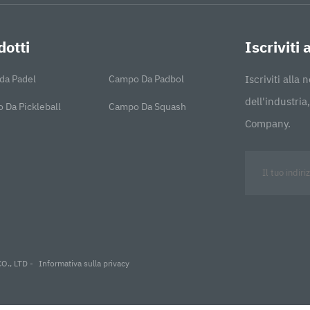
dotti
Iscriviti
da Padel
Campo Da Padbol
Iscriviti alla
dell'industri
 Da Pickleball
Campo Da Squash
Company.
O., LTD -
Informativa sulla privacy