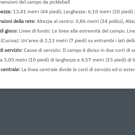
mensioni del campo da pickleball
hezza:
13,41 metri (44 piedi), Larghezza: 6,10 metri (20 piedi) 
sioni della rete:
Altezza al centro: 0,86 metri (34 pollici), Alte
di gioco:
Linee di fondo: Le linee alle estremità del campo. Line
 (Cucina): Un'area di 2,13 metri (7 piedi) su entrambi i lati del
di servizio:
Casse di servizio: Il campo è diviso in due corti di s
a 3,05 metri (10 piedi) di larghezza e 4,57 metri (15 piedi) di 
 centrale:
La linea centrale divide le corti di servizio ed si este
ficie: La superficie di un campo da pickleball è tipicamente real
ssere rivestita con vernice acrilica o altri trattamenti per una m