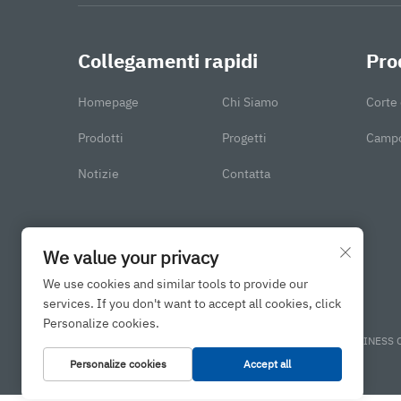
Collegamenti rapidi
Pro
Homepage
Chi Siamo
Corte 
Prodotti
Progetti
Campo
Notizie
Contatta
We value your privacy
We use cookies and similar tools to provide our
services. If you don't want to accept all cookies, click
Personalize cookies.
Copyright © 2025 di JINAN BINGXIN INTERNATIONAL BUSINESS C
Personalize cookies
Accept all