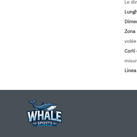
Le di
Lung
Dimen
Zona 
volée
Corti 
misur
Linea
Super
può e