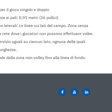
per il gioco singolo e doppio
zza ai pali: 0,91 metri (36 pollici)
e laterali: Le linee sui lati del campo. Zona senza
la rete dove i giocatori non possono effettuare volée.
ervizio uguali su ciascun lato, ognuna delle quali
lunghezza.
nde dalla zona non-volley fino alla linea di fondo.
izzata in asfalto, cemento o altri materiali duri, e
igliore giocabilità.