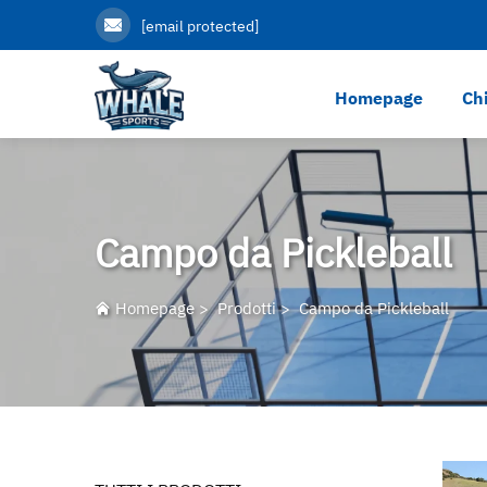
[email protected]
Homepage
Ch
Campo da Pickleball
Homepage
>
Prodotti
>
Campo da Pickleball