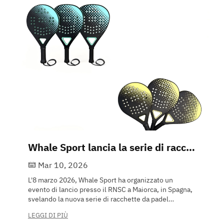
Whale Sport lancia la serie di racchette da padel in fibra di carbonio con prepreg di grado aerospaziale
Mar 10, 2026
L'8 marzo 2026, Whale Sport ha organizzato un
evento di lancio presso il RNSC a Maiorca, in Spagna,
svelando la nuova serie di racchette da padel
"AeroCarbon". I telai delle racchette utilizzano
LEGGI DI PIÙ
preimpregnato in fibra di carbonio Toray T700, con