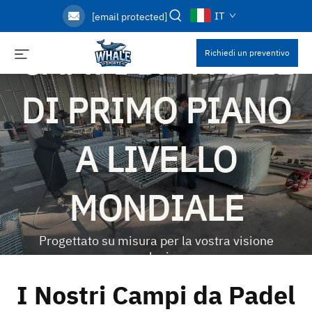
PRODUTTORE DI
IT
[email protected]
CAMPI DA PADEL
Richiedi un preventivo
DI PRIMO PIANO
A LIVELLO
MONDIALE
Progettato su misura per la vostra visione
esclusiva
Oltre 10 anni di esperienza | Produzione completamente
automatizzata | Oltre 6000 set prodotti annualmente |
I Nostri Campi da Padel
Personalizzati secondo le vostre esatte esigenze