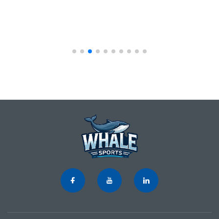
una superficie intrecciata 3K sulla faccia battente,
bala...