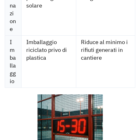
na
solare
zi
on
e
I
Imballaggio
Riduce al minimo i
m
riciclato privo di
rifiuti generati in
ba
plastica
cantiere
lla
gg
io