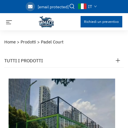
IT
[email protected]
Richiedi un preventivo
Home >
Prodotti
>
Padel Court
TUTTI I PRODOTTI