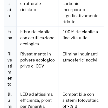
ci
strutturale
carbonio
ai
riciclato
incorporato
o
significativamente
ridotto
Er
Fibra riciclabile
100% riciclabile a
ba
con certificazione
fine vita utile
ecologica
Ri
Rivestimento in
Elimina inquinanti
ve
polvere ecologico
atmosferici nocivi
sti
privo di COV
m
en
to
Ill
LED ad altissima
Compatibile con
u
efficienza, pronti
sistemi fotovoltaici
mi
per l'energia
off-grid