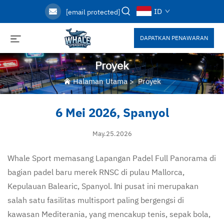
ID
[email protected]
DAPATKAN PENAWARAN
Proyek
Halaman Utama
>
Proyek
6 Mei 2026, Spanyol
May.25.2026
Whale Sport memasang Lapangan Padel Full Panorama di
bagian padel baru merek RNSC di pulau Mallorca,
Kepulauan Balearic, Spanyol.
pusat ini merupakan
Ini
salah satu fasilitas multisport paling bergengsi di
kawasan Mediterania, yang mencakup tenis, sepak bola,