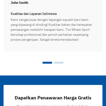
John Smith
Kualitas dan Layanan Istimewa
Kami sangat puas dengan lapangan squash baru kami
yang dipasang di dinding! Kualitas bahan dan ketepatan
pemasangan melebihi harapan kami. Tim Whale Sport
bersikap profesional dan penuh perhatian sepanjang
proses pengerjaan. Sangat direkomendasikan!
Dapatkan Penawaran Harga Gratis