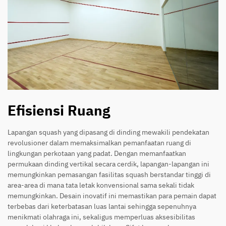
Efisiensi Ruang
Lapangan squash yang dipasang di dinding mewakili pendekatan
revolusioner dalam memaksimalkan pemanfaatan ruang di
lingkungan perkotaan yang padat. Dengan memanfaatkan
permukaan dinding vertikal secara cerdik, lapangan-lapangan ini
memungkinkan pemasangan fasilitas squash berstandar tinggi di
area-area di mana tata letak konvensional sama sekali tidak
memungkinkan. Desain inovatif ini memastikan para pemain dapat
terbebas dari keterbatasan luas lantai sehingga sepenuhnya
menikmati olahraga ini, sekaligus memperluas aksesibilitas