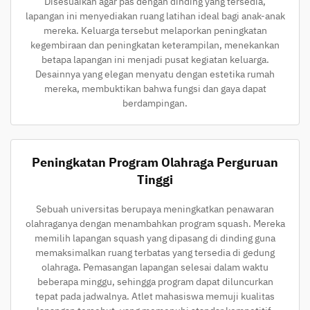
Disesuaikan agar pas dengan dinding yang tersedia,
lapangan ini menyediakan ruang latihan ideal bagi anak-anak
mereka. Keluarga tersebut melaporkan peningkatan
kegembiraan dan peningkatan keterampilan, menekankan
betapa lapangan ini menjadi pusat kegiatan keluarga.
Desainnya yang elegan menyatu dengan estetika rumah
mereka, membuktikan bahwa fungsi dan gaya dapat
berdampingan.
Peningkatan Program Olahraga Perguruan
Tinggi
Sebuah universitas berupaya meningkatkan penawaran
olahraganya dengan menambahkan program squash. Mereka
memilih lapangan squash yang dipasang di dinding guna
memaksimalkan ruang terbatas yang tersedia di gedung
olahraga. Pemasangan lapangan selesai dalam waktu
beberapa minggu, sehingga program dapat diluncurkan
tepat pada jadwalnya. Atlet mahasiswa memuji kualitas