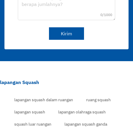
0/1000
Kirim
lapangan Squash
lapangan squash dalam ruangan
ruang squash
lapangan squash
lapangan olahraga squash
squash luar ruangan
lapangan squash ganda