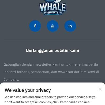
Berlangganan buletin kami
Gabunglah dengan newsletter kami untuk menerima berita
industri terbaru, pembaruan, dan wawasan dari tim kami di
Company.
We value your privacy
Berlangganan
We use cookies and similar tools to provide our services. If you
don't want to accept all cookies, click Personalize cookies.