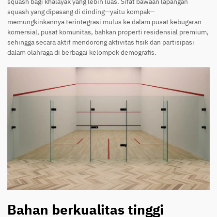
squash bagi khalayak yang lebih luas. Sifat bawaan lapangan
squash yang dipasang di dinding—yaitu kompak—
memungkinkannya terintegrasi mulus ke dalam pusat kebugaran
komersial, pusat komunitas, bahkan properti residensial premium,
sehingga secara aktif mendorong aktivitas fisik dan partisipasi
dalam olahraga di berbagai kelompok demografis.
Bahan berkualitas tinggi