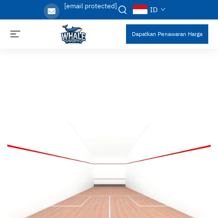
[email protected]
ID
Dapatkan Penawaran Harga