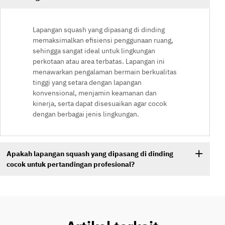
Lapangan squash yang dipasang di dinding
memaksimalkan efisiensi penggunaan ruang,
sehingga sangat ideal untuk lingkungan
perkotaan atau area terbatas. Lapangan ini
menawarkan pengalaman bermain berkualitas
tinggi yang setara dengan lapangan
konvensional, menjamin keamanan dan
kinerja, serta dapat disesuaikan agar cocok
dengan berbagai jenis lingkungan.
Apakah lapangan squash yang dipasang di dinding
cocok untuk pertandingan profesional?