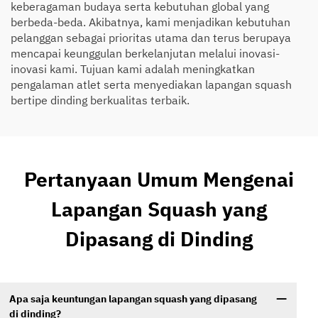
keberagaman budaya serta kebutuhan global yang
berbeda-beda. Akibatnya, kami menjadikan kebutuhan
pelanggan sebagai prioritas utama dan terus berupaya
mencapai keunggulan berkelanjutan melalui inovasi-
inovasi kami. Tujuan kami adalah meningkatkan
pengalaman atlet serta menyediakan lapangan squash
bertipe dinding berkualitas terbaik.
Pertanyaan Umum Mengenai
Lapangan Squash yang
Dipasang di Dinding
Apa saja keuntungan lapangan squash yang dipasang
di dinding?