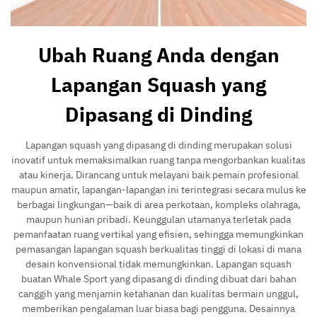
Ubah Ruang Anda dengan
Lapangan Squash yang
Dipasang di Dinding
Lapangan squash yang dipasang di dinding merupakan solusi
inovatif untuk memaksimalkan ruang tanpa mengorbankan kualitas
atau kinerja. Dirancang untuk melayani baik pemain profesional
maupun amatir, lapangan-lapangan ini terintegrasi secara mulus ke
berbagai lingkungan—baik di area perkotaan, kompleks olahraga,
maupun hunian pribadi. Keunggulan utamanya terletak pada
pemanfaatan ruang vertikal yang efisien, sehingga memungkinkan
pemasangan lapangan squash berkualitas tinggi di lokasi di mana
desain konvensional tidak memungkinkan. Lapangan squash
buatan Whale Sport yang dipasang di dinding dibuat dari bahan
canggih yang menjamin ketahanan dan kualitas bermain unggul,
memberikan pengalaman luar biasa bagi pengguna. Desainnya