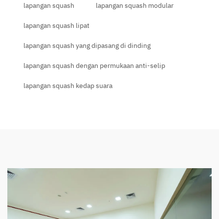
lapangan squash
lapangan squash modular
lapangan squash lipat
lapangan squash yang dipasang di dinding
lapangan squash dengan permukaan anti-selip
lapangan squash kedap suara