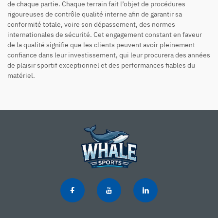
de chaque partie. Chaque terrain fait l’objet de procédures
rigoureuses de contrôle qualité interne afin de garantir sa
conformité totale, voire son dépassement, des normes
internationales de sécurité. Cet engagement constant en faveur
de la qualité signifie que les clients peuvent avoir pleinement
confiance dans leur investissement, qui leur procurera des années
de plaisir sportif exceptionnel et des performances fiables du
matériel.