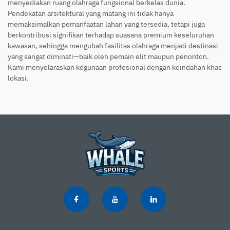
menyediakan ruang olahraga fungsional berkelas dunia.
Pendekatan arsitektural yang matang ini tidak hanya
memaksimalkan pemanfaatan lahan yang tersedia, tetapi juga
berkontribusi signifikan terhadap suasana premium keseluruhan
kawasan, sehingga mengubah fasilitas olahraga menjadi destinasi
yang sangat diminati—baik oleh pemain elit maupun penonton.
Kami menyelaraskan kegunaan profesional dengan keindahan khas
lokasi.