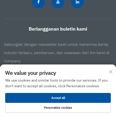
Berlangganan buletin kami
Gabunglah dengan newsletter kami untuk menerima berita
industri terbaru, pembaruan, dan wawasan dari tim kami di
Company.
We value your privacy
Berlangganan
We use cookies and similar tools to provide our services. If you
don't want to accept all cookies, click Personalize cookies.
Hak Cipta © 2025 oleh JINAN BINGXIN INTERNATIONAL BUSINESS CO.,LTD
Accept all
-
Kebijakan Privasi
Personalize cookies
Gulir ke atas