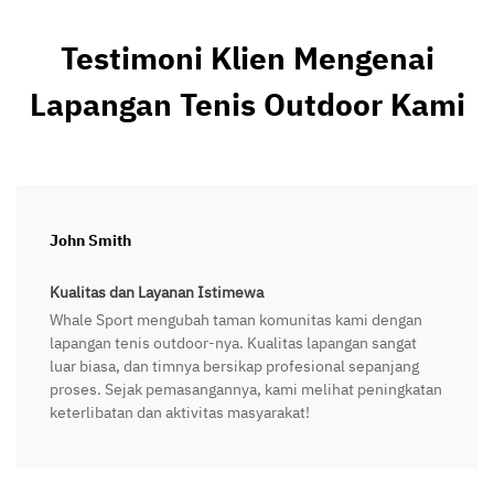
Testimoni Klien Mengenai
Lapangan Tenis Outdoor Kami
John Smith
Kualitas dan Layanan Istimewa
Whale Sport mengubah taman komunitas kami dengan
lapangan tenis outdoor-nya. Kualitas lapangan sangat
luar biasa, dan timnya bersikap profesional sepanjang
proses. Sejak pemasangannya, kami melihat peningkatan
keterlibatan dan aktivitas masyarakat!