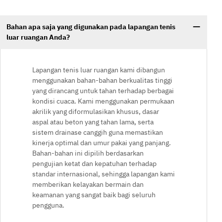
Bahan apa saja yang digunakan pada lapangan tenis
luar ruangan Anda?
Lapangan tenis luar ruangan kami dibangun
menggunakan bahan-bahan berkualitas tinggi
yang dirancang untuk tahan terhadap berbagai
kondisi cuaca. Kami menggunakan permukaan
akrilik yang diformulasikan khusus, dasar
aspal atau beton yang tahan lama, serta
sistem drainase canggih guna memastikan
kinerja optimal dan umur pakai yang panjang.
Bahan-bahan ini dipilih berdasarkan
pengujian ketat dan kepatuhan terhadap
standar internasional, sehingga lapangan kami
memberikan kelayakan bermain dan
keamanan yang sangat baik bagi seluruh
pengguna.