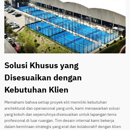
Solusi Khusus yang
Disesuaikan dengan
Kebutuhan Klien
Memahami bahwa setiap proyek elit memiliki kebutuhan
arsitektural dan operasional yang unik, kami menawarkan solusi
yang kokoh dan sepenuhnya disesuaikan untuk lapangan tenis
profesional di luar ruangan. Tim desain internal kami bekerja
dalam kemitraan strategis yang erat dan kolaboratif dengan klien