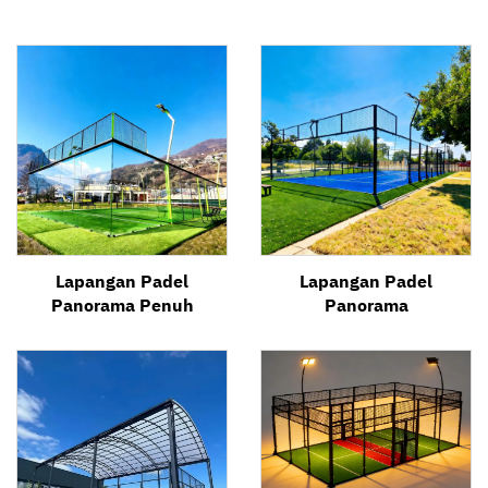
Lapangan Padel
Lapangan Padel
Panorama Penuh
Panorama