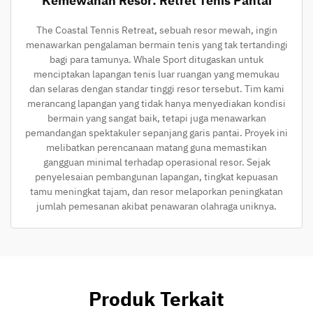
Kemewahan Resor: Retret Tenis Pantai
The Coastal Tennis Retreat, sebuah resor mewah, ingin
menawarkan pengalaman bermain tenis yang tak tertandingi
bagi para tamunya. Whale Sport ditugaskan untuk
menciptakan lapangan tenis luar ruangan yang memukau
dan selaras dengan standar tinggi resor tersebut. Tim kami
merancang lapangan yang tidak hanya menyediakan kondisi
bermain yang sangat baik, tetapi juga menawarkan
pemandangan spektakuler sepanjang garis pantai. Proyek ini
melibatkan perencanaan matang guna memastikan
gangguan minimal terhadap operasional resor. Sejak
penyelesaian pembangunan lapangan, tingkat kepuasan
tamu meningkat tajam, dan resor melaporkan peningkatan
jumlah pemesanan akibat penawaran olahraga uniknya.
Produk Terkait