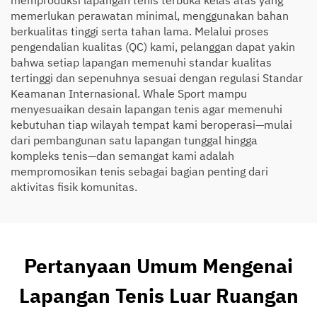
memproduksi lapangan tenis terbuka kelas atas yang
memerlukan perawatan minimal, menggunakan bahan
berkualitas tinggi serta tahan lama. Melalui proses
pengendalian kualitas (QC) kami, pelanggan dapat yakin
bahwa setiap lapangan memenuhi standar kualitas
tertinggi dan sepenuhnya sesuai dengan regulasi Standar
Keamanan Internasional. Whale Sport mampu
menyesuaikan desain lapangan tenis agar memenuhi
kebutuhan tiap wilayah tempat kami beroperasi—mulai
dari pembangunan satu lapangan tunggal hingga
kompleks tenis—dan semangat kami adalah
mempromosikan tenis sebagai bagian penting dari
aktivitas fisik komunitas.
Pertanyaan Umum Mengenai
Lapangan Tenis Luar Ruangan