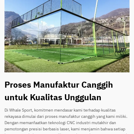
Proses Manufaktur Canggih
untuk Kualitas Unggulan
Di Whale Sport, komitmen mendasar kami terhadap kualitas
rekayasa dimulai dari proses manufaktur canggih yang kami miliki.
Dengan memanfaatkan teknologi CNC industri mutakhir dan
pemotongan presisi berbasis laser, kami menjamin bahwa setiap