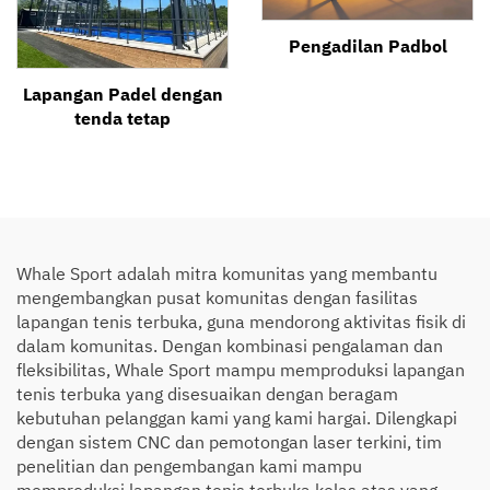
Pengadilan Padbol
Lapangan Padel dengan
tenda tetap
Whale Sport adalah mitra komunitas yang membantu
mengembangkan pusat komunitas dengan fasilitas
lapangan tenis terbuka, guna mendorong aktivitas fisik di
dalam komunitas. Dengan kombinasi pengalaman dan
fleksibilitas, Whale Sport mampu memproduksi lapangan
tenis terbuka yang disesuaikan dengan beragam
kebutuhan pelanggan kami yang kami hargai. Dilengkapi
dengan sistem CNC dan pemotongan laser terkini, tim
penelitian dan pengembangan kami mampu