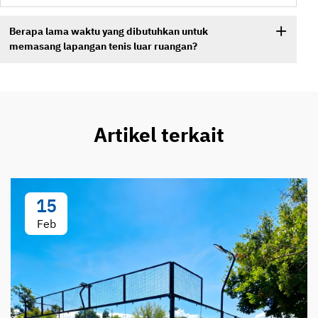
Berapa lama waktu yang dibutuhkan untuk
memasang lapangan tenis luar ruangan?
Artikel terkait
15
Feb