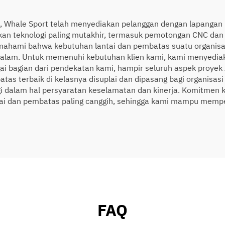
l, Whale Sport telah menyediakan pelanggan dengan lapangan p
kan teknologi paling mutakhir, termasuk pemotongan CNC da
memahami bahwa kebutuhan lantai dan pembatas suatu organisa
dalam. Untuk memenuhi kebutuhan klien kami, kami menyediak
i bagian dari pendekatan kami, hampir seluruh aspek proyek 
mbatas terbaik di kelasnya disuplai dan dipasang bagi organi
gi dalam hal persyaratan keselamatan dan kinerja. Komitmen 
ai dan pembatas paling canggih, sehingga kami mampu mempert
FAQ