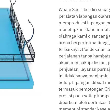
Whale Sport berdiri sebag
peralatan lapangan olah
memproduksi lapangan pad
menetapkan standar mutu 
olahraga kami dirancang
arena berperforma tinggi,
terbaiknya. Pendekatan l
perjalanan tanpa hambata
akhir, mencakup desain, 
penjualan, layanan purna
ini tidak hanya menjamin k
Setiap lapangan dibuat m
termasuk pemotongan CN
presisi pada setiap komp
diperkuat oleh sertifika
memenuhi standar keselam