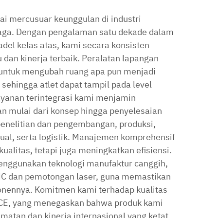
ai mercusuar keunggulan di industri
raga. Dengan pengalaman satu dekade dalam
el kelas atas, kami secara konsisten
dan kinerja terbaik. Peralatan lapangan
 untuk mengubah ruang apa pun menjadi
 sehingga atlet dapat tampil pada level
ayanan terintegrasi kami menjamin
n mulai dari konsep hingga penyelesaian
penelitian dan pengembangan, produksi,
jual, serta logistik. Manajemen komprehensif
ualitas, tetapi juga meningkatkan efisiensi.
enggunakan teknologi manufaktur canggih,
C dan pemotongan laser, guna memastikan
onennya. Komitmen kami terhadap kualitas
si CE, yang menegaskan bahwa produk kami
atan dan kinerja internasional yang ketat.