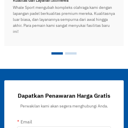
Kualitas dan Layanan Istimewa
Whale Sport mengubah kompleks olahraga kami dengan
lapangan padel berkualitas premium mereka. Kualitasnya
luar biasa, dan layanannya sempurna dari awal hingga
akhir. Para pemain kami sangat menyukai fasilitas baru
ini!
Dapatkan Penawaran Harga Gratis
Perwakilan kami akan segera menghubungi Anda.
Email