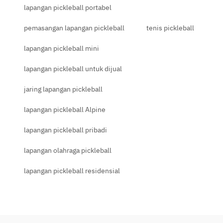
lapangan pickleball portabel
pemasangan lapangan pickleball
tenis pickleball
lapangan pickleball mini
lapangan pickleball untuk dijual
jaring lapangan pickleball
lapangan pickleball Alpine
lapangan pickleball pribadi
lapangan olahraga pickleball
lapangan pickleball residensial