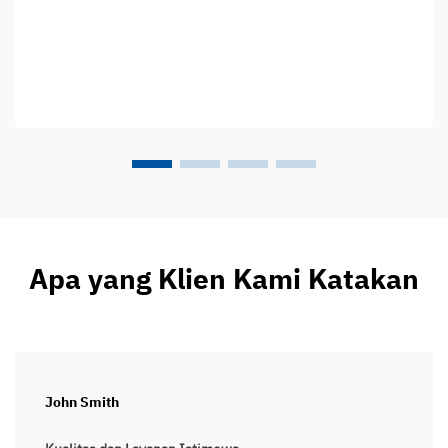
Apa yang Klien Kami Katakan
John Smith