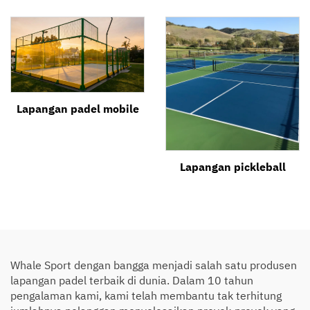
Lapangan padel mobile
Lapangan pickleball
Whale Sport dengan bangga menjadi salah satu produsen
lapangan padel terbaik di dunia. Dalam 10 tahun
pengalaman kami, kami telah membantu tak terhitung