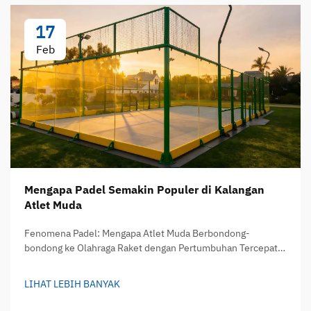
17
Feb
Mengapa Padel Semakin Populer di Kalangan
Atlet Muda
Fenomena Padel: Mengapa Atlet Muda Berbondong-
bondong ke Olahraga Raket dengan Pertumbuhan Tercepat
di Dunia — Menurut Federasi Padel Internasional, olahraga
ini telah menjangkau lebih dari 30 juta pemain di lebih dari
LIHAT LEBIH BANYAK
135 negara...