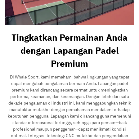
Tingkatkan Permainan Anda
dengan Lapangan Padel
Premium
Di Whale Sport, kami memahami bahwa lingkungan yang tepat
dapat mengubah pengalaman bermain Anda. Lapangan padel
premium kami dirancang secara cermat untuk meningkatkan
performa, keamanan, dan kesenangan. Dengan lebih dari satu
dekade pengalaman di industri ini, kami menggabungkan teknik
manufaktur mutakhir dengan pemahaman mendalam terhadap
kebutuhan pengguna. Lapangan kami dirancang guna memenuhi
standar internasional tertinggi, sehingga para pemain—baik
profesional maupun penggemar—dapat menikmati kondisi
optimal. Integrasi teknologi CNC mutakhir dan pengendalian