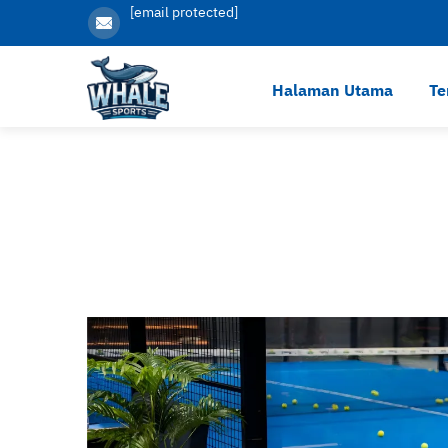
[email protected]
Halaman Utama
Te