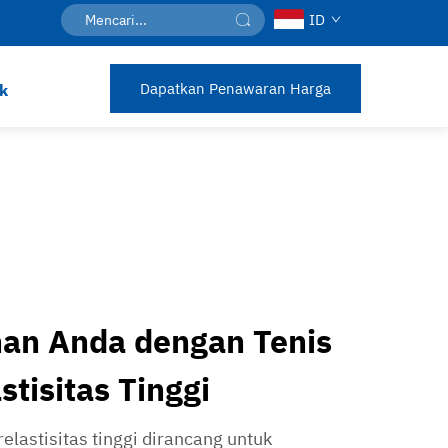
ID
Dapatkan Penawaran Harga
k
an Anda dengan Tenis
stisitas Tinggi
elastisitas tinggi dirancang untuk