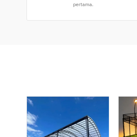
pertama.