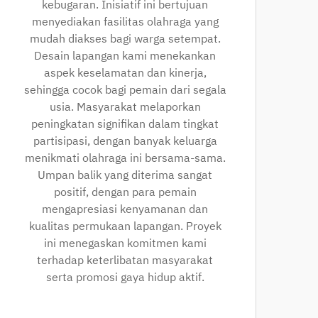
kebugaran. Inisiatif ini bertujuan
menyediakan fasilitas olahraga yang
mudah diakses bagi warga setempat.
Desain lapangan kami menekankan
aspek keselamatan dan kinerja,
sehingga cocok bagi pemain dari segala
usia. Masyarakat melaporkan
peningkatan signifikan dalam tingkat
partisipasi, dengan banyak keluarga
menikmati olahraga ini bersama-sama.
Umpan balik yang diterima sangat
positif, dengan para pemain
mengapresiasi kenyamanan dan
kualitas permukaan lapangan. Proyek
ini menegaskan komitmen kami
terhadap keterlibatan masyarakat
serta promosi gaya hidup aktif.