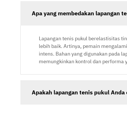
Apa yang membedakan lapangan tenis
Lapangan tenis pukul berelastisitas 
lebih baik. Artinya, pemain mengalam
intens. Bahan yang digunakan pada lap
memungkinkan kontrol dan performa ya
Apakah lapangan tenis pukul Anda 