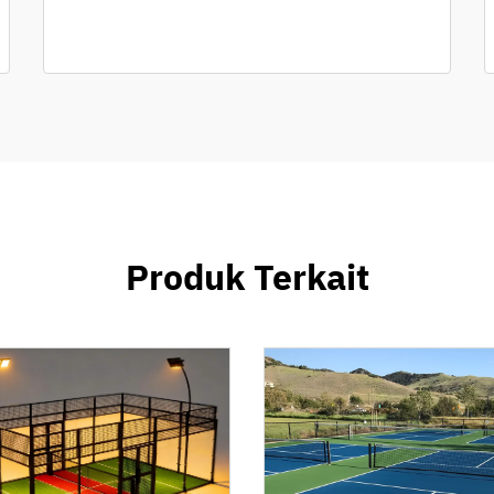
Produk Terkait