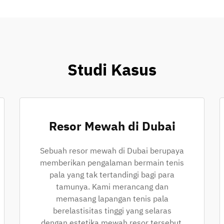
Studi Kasus
Resor Mewah di Dubai
Sebuah resor mewah di Dubai berupaya
memberikan pengalaman bermain tenis
pala yang tak tertandingi bagi para
tamunya. Kami merancang dan
memasang lapangan tenis pala
berelastisitas tinggi yang selaras
dengan estetika mewah resor tersebut.