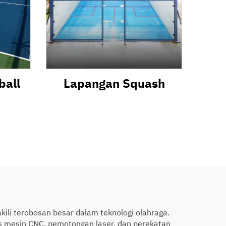
ball
Lapangan Squash
ili terobosan besar dalam teknologi olahraga.
es mesin CNC, pemotongan laser, dan perekatan