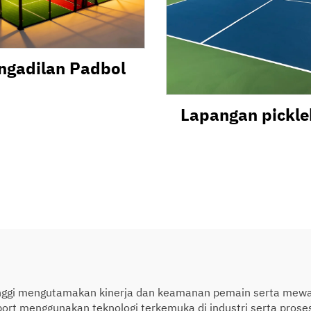
ngadilan Padbol
Lapangan pickle
tinggi mengutamakan kinerja dan keamanan pemain serta mewak
ort menggunakan teknologi terkemuka di industri serta pros