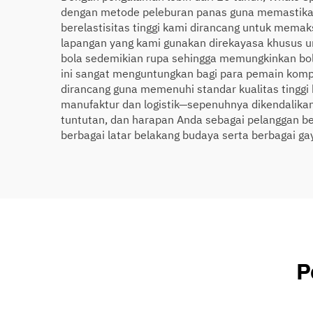
dengan metode peleburan panas guna memastikan
berelastisitas tinggi kami dirancang untuk me
lapangan yang kami gunakan direkayasa khusus unt
bola sedemikian rupa sehingga memungkinkan bola 
ini sangat menguntungkan bagi para pemain komp
dirancang guna memenuhi standar kualitas tinggi
manufaktur dan logistik—sepenuhnya dikendalikan
tuntutan, dan harapan Anda sebagai pelanggan b
berbagai latar belakang budaya serta berbagai ga
P