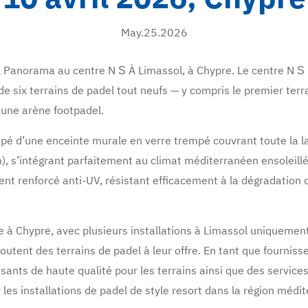
May.25.2026
del Panorama au centre N
À Limassol, à Chypre. Le centre N
S
S
e six terrains de padel tout neufs — y compris le premier terra
’une arène footpadel.
pé d’une enceinte murale en verre trempé couvrant toute la la
, s’intégrant parfaitement au climat méditerranéen ensoleillé
ment renforcé anti-UV, résistant efficacement à la dégradatio
de à Chypre, avec plusieurs installations à Limassol uniquem
ajoutent des terrains de padel à leur offre. En tant que fourni
ts de haute qualité pour les terrains ainsi que des services d
les installations de padel de style resort dans la région médi