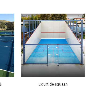
l
Court de squash
Cou