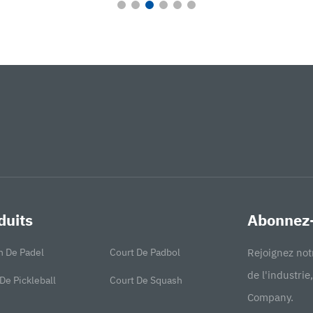
duits
Abonnez-
n De Padel
Court De Padbol
Rejoignez not
de l'industrie
De Pickleball
Court De Squash
Company.