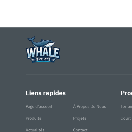
Liens rapides
Pro
Page d’accueil
À Propos De Nous
Terrai
Produits
Projets
Court 
Actualités
Contact