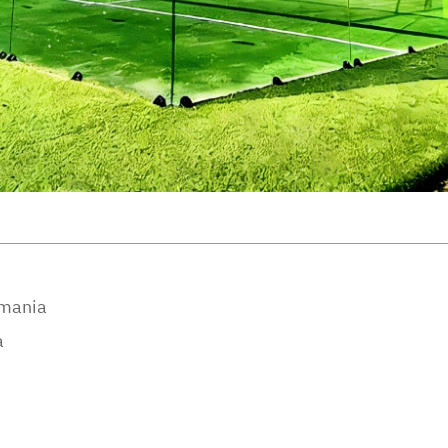
umania
a