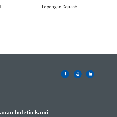
l
Lapangan Squash
La
anan buletin kami