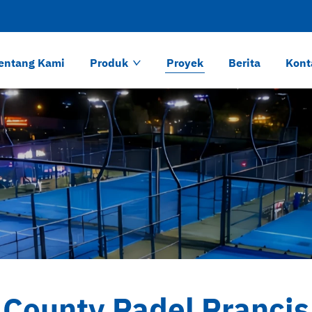
entang Kami
Produk
Proyek
Berita
Kont
County Padel Prancis