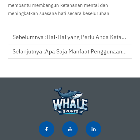
membantu membangun ketahanan mental dan
meningkatkan suasana hati secara keseluruhan.
Sebelumnya :
Hal-Hal yang Perlu Anda Ketahui Sebelum Memasang Lapangan Padel
Selanjutnya :
Apa Saja Manfaat Penggunaan Bahan Lapangan Padel Ramah Lingkungan