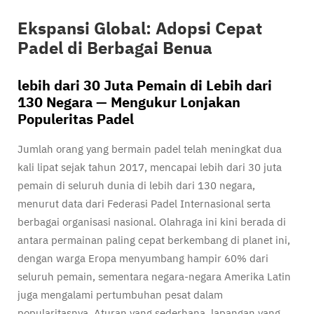
Ekspansi Global: Adopsi Cepat
Padel di Berbagai Benua
lebih dari 30 Juta Pemain di Lebih dari
130 Negara — Mengukur Lonjakan
Populeritas Padel
Jumlah orang yang bermain padel telah meningkat dua
kali lipat sejak tahun 2017, mencapai lebih dari 30 juta
pemain di seluruh dunia di lebih dari 130 negara,
menurut data dari Federasi Padel Internasional serta
berbagai organisasi nasional. Olahraga ini kini berada di
antara permainan paling cepat berkembang di planet ini,
dengan warga Eropa menyumbang hampir 60% dari
seluruh pemain, sementara negara-negara Amerika Latin
juga mengalami pertumbuhan pesat dalam
popularitasnya. Aturan yang sederhana, lapangan yang