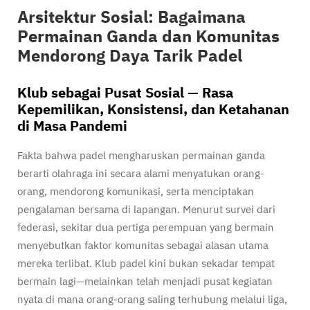
Arsitektur Sosial: Bagaimana
Permainan Ganda dan Komunitas
Mendorong Daya Tarik Padel
Klub sebagai Pusat Sosial — Rasa
Kepemilikan, Konsistensi, dan Ketahanan
di Masa Pandemi
Fakta bahwa padel mengharuskan permainan ganda
berarti olahraga ini secara alami menyatukan orang-
orang, mendorong komunikasi, serta menciptakan
pengalaman bersama di lapangan. Menurut survei dari
federasi, sekitar dua pertiga perempuan yang bermain
menyebutkan faktor komunitas sebagai alasan utama
mereka terlibat. Klub padel kini bukan sekadar tempat
bermain lagi—melainkan telah menjadi pusat kegiatan
nyata di mana orang-orang saling terhubung melalui liga,