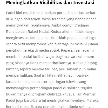
Meningkatkan Visibilitas dan Investasi
Padel kini mulai mendapatkan perhatian serius berkat
dukungan dari tokoh-tokoh ternama yang benar-benar
meningkatkan reputasinya. Ambil contoh Cristiano
Ronaldo dan Rafael Nadal. Kedua atlet ini tidak hanya
menginvestasikan dana ke klub-klub padel, tetapi juga
secara aktif mempromosikan olahraga ini melalui jutaan
pengikut mereka di media sosial. Paparan semacam ini
membuat padel terlihat wajar bagi masyarakat umum
yang biasanya tidak memperhatikannya. Ketika bintang-
bintang seperti mereka terlibat, perusahaan pun mulai
memperhatikan. Saat ini kita melihat lebih banyak
kesepakatan sponsor, serta jaringan televisi yang
menayangkan pertandingan padel di saluran reguler—
bukan hanya di program olahraga khusus. Tur Premier
Padel juga baru-baru ini meningkatkan levelnya. Mereka
berhasil menarik para pemain tingkat dunia sekaligus