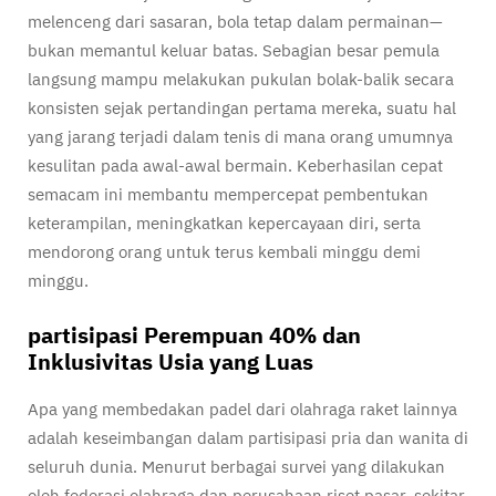
melenceng dari sasaran, bola tetap dalam permainan—
bukan memantul keluar batas. Sebagian besar pemula
langsung mampu melakukan pukulan bolak-balik secara
konsisten sejak pertandingan pertama mereka, suatu hal
yang jarang terjadi dalam tenis di mana orang umumnya
kesulitan pada awal-awal bermain. Keberhasilan cepat
semacam ini membantu mempercepat pembentukan
keterampilan, meningkatkan kepercayaan diri, serta
mendorong orang untuk terus kembali minggu demi
minggu.
partisipasi Perempuan 40% dan
Inklusivitas Usia yang Luas
Apa yang membedakan padel dari olahraga raket lainnya
adalah keseimbangan dalam partisipasi pria dan wanita di
seluruh dunia. Menurut berbagai survei yang dilakukan
oleh federasi olahraga dan perusahaan riset pasar, sekitar