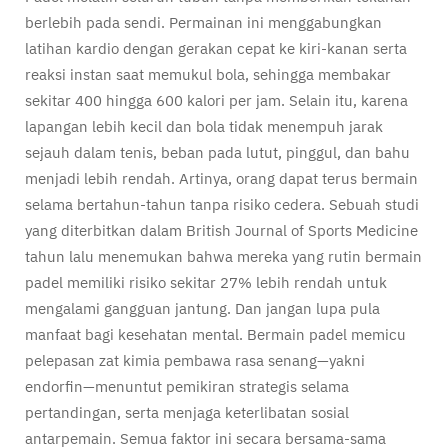
berlebih pada sendi. Permainan ini menggabungkan
latihan kardio dengan gerakan cepat ke kiri-kanan serta
reaksi instan saat memukul bola, sehingga membakar
sekitar 400 hingga 600 kalori per jam. Selain itu, karena
lapangan lebih kecil dan bola tidak menempuh jarak
sejauh dalam tenis, beban pada lutut, pinggul, dan bahu
menjadi lebih rendah. Artinya, orang dapat terus bermain
selama bertahun-tahun tanpa risiko cedera. Sebuah studi
yang diterbitkan dalam British Journal of Sports Medicine
tahun lalu menemukan bahwa mereka yang rutin bermain
padel memiliki risiko sekitar 27% lebih rendah untuk
mengalami gangguan jantung. Dan jangan lupa pula
manfaat bagi kesehatan mental. Bermain padel memicu
pelepasan zat kimia pembawa rasa senang—yakni
endorfin—menuntut pemikiran strategis selama
pertandingan, serta menjaga keterlibatan sosial
antarpemain. Semua faktor ini secara bersama-sama