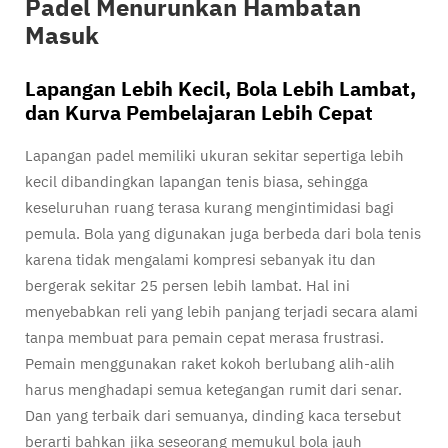
Padel Menurunkan Hambatan
Masuk
Lapangan Lebih Kecil, Bola Lebih Lambat,
dan Kurva Pembelajaran Lebih Cepat
Lapangan padel memiliki ukuran sekitar sepertiga lebih
kecil dibandingkan lapangan tenis biasa, sehingga
keseluruhan ruang terasa kurang mengintimidasi bagi
pemula. Bola yang digunakan juga berbeda dari bola tenis
karena tidak mengalami kompresi sebanyak itu dan
bergerak sekitar 25 persen lebih lambat. Hal ini
menyebabkan reli yang lebih panjang terjadi secara alami
tanpa membuat para pemain cepat merasa frustrasi.
Pemain menggunakan raket kokoh berlubang alih-alih
harus menghadapi semua ketegangan rumit dari senar.
Dan yang terbaik dari semuanya, dinding kaca tersebut
berarti bahkan jika seseorang memukul bola jauh