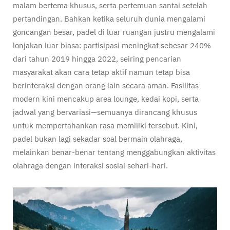
malam bertema khusus, serta pertemuan santai setelah
pertandingan. Bahkan ketika seluruh dunia mengalami
goncangan besar, padel di luar ruangan justru mengalami
lonjakan luar biasa: partisipasi meningkat sebesar 240%
dari tahun 2019 hingga 2022, seiring pencarian
masyarakat akan cara tetap aktif namun tetap bisa
berinteraksi dengan orang lain secara aman. Fasilitas
modern kini mencakup area lounge, kedai kopi, serta
jadwal yang bervariasi—semuanya dirancang khusus
untuk mempertahankan rasa memiliki tersebut. Kini,
padel bukan lagi sekadar soal bermain olahraga,
melainkan benar-benar tentang menggabungkan aktivitas
olahraga dengan interaksi sosial sehari-hari.