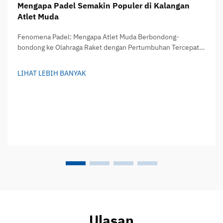
Mengapa Padel Semakin Populer di Kalangan
Atlet Muda
Fenomena Padel: Mengapa Atlet Muda Berbondong-
bondong ke Olahraga Raket dengan Pertumbuhan Tercepat
di Dunia — Menurut Federasi Padel Internasional, olahraga
ini telah menjangkau lebih dari 30 juta pemain di lebih dari
LIHAT LEBIH BANYAK
135 negara...
Ulasan