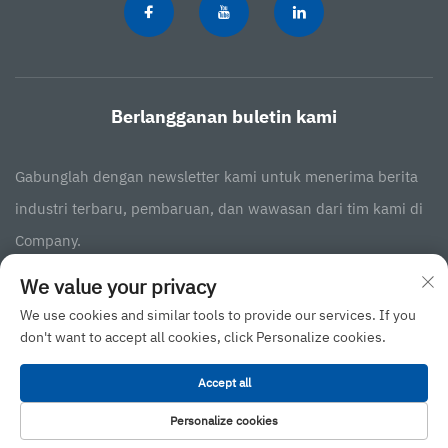
Berlangganan buletin kami
Gabunglah dengan newsletter kami untuk menerima berita
industri terbaru, pembaruan, dan wawasan dari tim kami di
Company.
We value your privacy
Berlangganan
We use cookies and similar tools to provide our services. If you
don't want to accept all cookies, click Personalize cookies.
Hak Cipta © 2025 oleh JINAN BINGXIN INTERNATIONAL BUSINESS CO.,LTD
Accept all
-
Kebijakan Privasi
Personalize cookies
Gulir ke atas