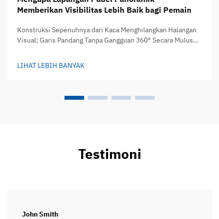
Memberikan Visibilitas Lebih Baik bagi Pemain
Konstruksi Sepenuhnya dari Kaca Menghilangkan Halangan
Visual; Garis Pandang Tanpa Gangguan 360° Secara Mulus
Tanpa Gangguan dari Jaring, Tiang Penyangga, atau Bingkai.
Lapangan padel panoramik menggantikan penghalang jaring
LIHAT LEBIH BANYAK
yang mengganggu dan struktur penyangga besar dengan
dinding kaca tempered yang halus...
Testimoni
John Smith