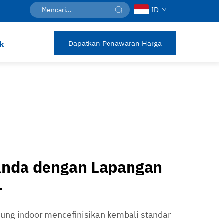
ID
Dapatkan Penawaran Harga
k
Anda dengan Lapangan
r
ung indoor mendefinisikan kembali standar