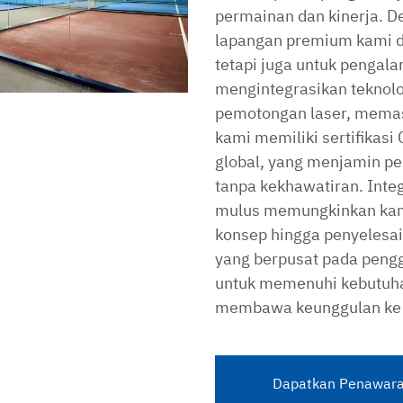
permainan dan kinerja. D
lapangan premium kami di
tetapi juga untuk pengal
mengintegrasikan teknol
pemotongan laser, memast
kami memiliki sertifikas
global, yang menjamin p
tanpa kekhawatiran. Integ
mulus memungkinkan kami
konsep hingga penyelesai
yang berpusat pada pengg
untuk memenuhi kebutuhan
membawa keunggulan ke s
Dapatkan Penawara