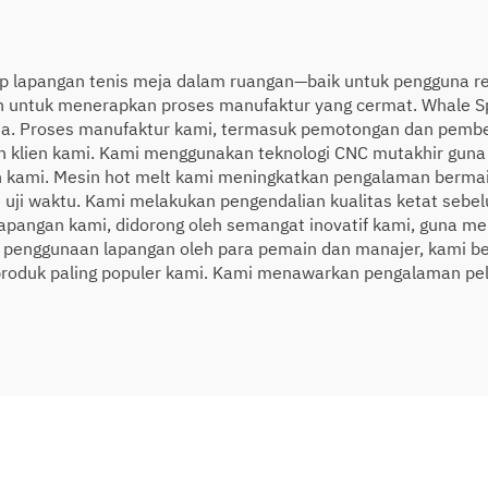
adap lapangan tenis meja dalam ruangan—baik untuk pengguna 
an untuk menerapkan proses manufaktur yang cermat. Whal
asa. Proses manufaktur kami, termasuk pemotongan dan pemb
 klien kami. Kami menggunakan teknologi CNC mutakhir gun
n kami. Mesin hot melt kami meningkatkan pengalaman berma
uji waktu. Kami melakukan pengendalian kualitas ketat sebe
apangan kami, didorong oleh semangat inovatif kami, guna m
ga penggunaan lapangan oleh para pemain dan manajer, kami b
roduk paling populer kami. Kami menawarkan pengalaman pel