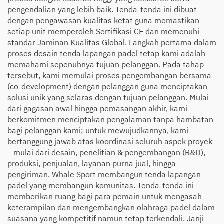
pengendalian yang lebih baik. Tenda-tenda ini dibuat
dengan pengawasan kualitas ketat guna memastikan
setiap unit memperoleh Sertifikasi CE dan memenuhi
standar Jaminan Kualitas Global. Langkah pertama dalam
proses desain tenda lapangan padel tetap kami adalah
memahami sepenuhnya tujuan pelanggan. Pada tahap
tersebut, kami memulai proses pengembangan bersama
(co-development) dengan pelanggan guna menciptakan
solusi unik yang selaras dengan tujuan pelanggan. Mulai
dari gagasan awal hingga pemasangan akhir, kami
berkomitmen menciptakan pengalaman tanpa hambatan
bagi pelanggan kami; untuk mewujudkannya, kami
bertanggung jawab atas koordinasi seluruh aspek proyek
—mulai dari desain, penelitian & pengembangan (R&D),
produksi, penjualan, layanan purna jual, hingga
pengiriman. Whale Sport membangun tenda lapangan
padel yang membangun komunitas. Tenda-tenda ini
memberikan ruang bagi para pemain untuk mengasah
keterampilan dan mengembangkan olahraga padel dalam
suasana yang kompetitif namun tetap terkendali. Janji