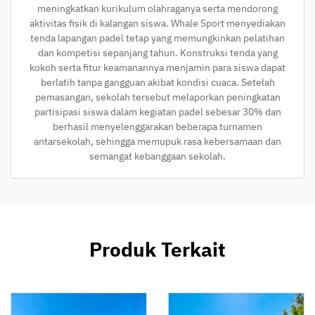
meningkatkan kurikulum olahraganya serta mendorong
aktivitas fisik di kalangan siswa. Whale Sport menyediakan
tenda lapangan padel tetap yang memungkinkan pelatihan
dan kompetisi sepanjang tahun. Konstruksi tenda yang
kokoh serta fitur keamanannya menjamin para siswa dapat
berlatih tanpa gangguan akibat kondisi cuaca. Setelah
pemasangan, sekolah tersebut melaporkan peningkatan
partisipasi siswa dalam kegiatan padel sebesar 30% dan
berhasil menyelenggarakan beberapa turnamen
antarsekolah, sehingga memupuk rasa kebersamaan dan
semangat kebanggaan sekolah.
Produk Terkait