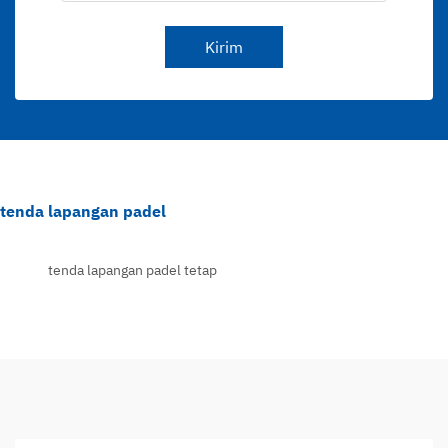
Kirim
tenda lapangan padel
tenda lapangan padel tetap