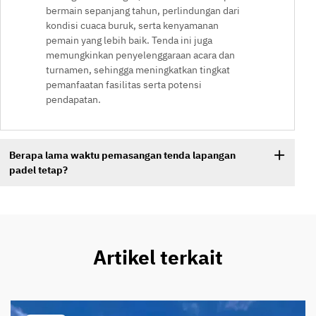
bermain sepanjang tahun, perlindungan dari
kondisi cuaca buruk, serta kenyamanan
pemain yang lebih baik. Tenda ini juga
memungkinkan penyelenggaraan acara dan
turnamen, sehingga meningkatkan tingkat
pemanfaatan fasilitas serta potensi
pendapatan.
Berapa lama waktu pemasangan tenda lapangan
padel tetap?
Artikel terkait