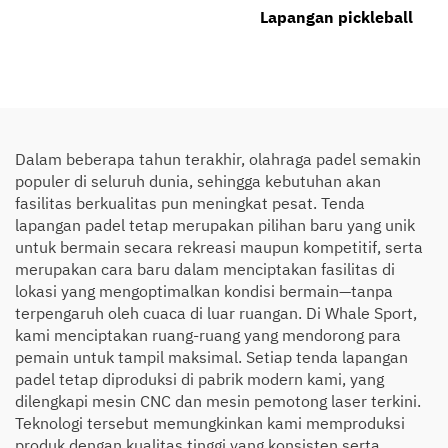
Lapangan pickleball
Dalam beberapa tahun terakhir, olahraga padel semakin
populer di seluruh dunia, sehingga kebutuhan akan
fasilitas berkualitas pun meningkat pesat. Tenda
lapangan padel tetap merupakan pilihan baru yang unik
untuk bermain secara rekreasi maupun kompetitif, serta
merupakan cara baru dalam menciptakan fasilitas di
lokasi yang mengoptimalkan kondisi bermain—tanpa
terpengaruh oleh cuaca di luar ruangan. Di Whale Sport,
kami menciptakan ruang-ruang yang mendorong para
pemain untuk tampil maksimal. Setiap tenda lapangan
padel tetap diproduksi di pabrik modern kami, yang
dilengkapi mesin CNC dan mesin pemotong laser terkini.
Teknologi tersebut memungkinkan kami memproduksi
produk dengan kualitas tinggi yang konsisten serta