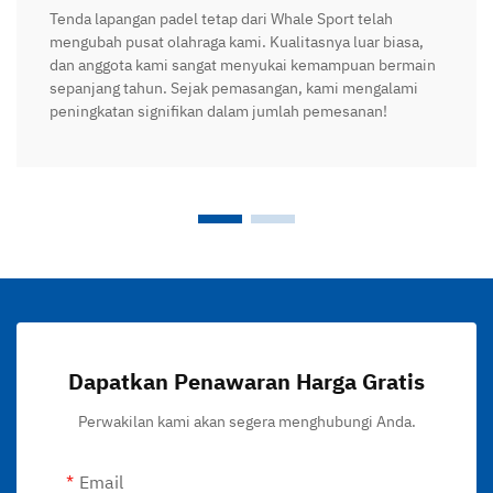
Tenda lapangan padel tetap dari Whale Sport telah
mengubah pusat olahraga kami. Kualitasnya luar biasa,
dan anggota kami sangat menyukai kemampuan bermain
sepanjang tahun. Sejak pemasangan, kami mengalami
peningkatan signifikan dalam jumlah pemesanan!
Dapatkan Penawaran Harga Gratis
Perwakilan kami akan segera menghubungi Anda.
Email