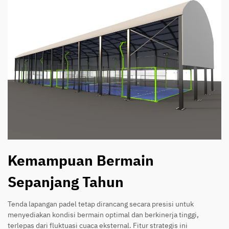
Kemampuan Bermain
Sepanjang Tahun
Tenda lapangan padel tetap dirancang secara presisi untuk
menyediakan kondisi bermain optimal dan berkinerja tinggi,
terlepas dari fluktuasi cuaca eksternal. Fitur strategis ini