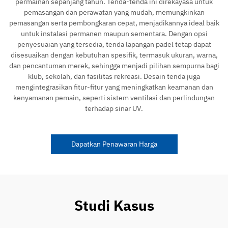
permainan sepanjang tahun. Tenda-tenda ini direkayasa untuk
pemasangan dan perawatan yang mudah, memungkinkan
pemasangan serta pembongkaran cepat, menjadikannya ideal baik
untuk instalasi permanen maupun sementara. Dengan opsi
penyesuaian yang tersedia, tenda lapangan padel tetap dapat
disesuaikan dengan kebutuhan spesifik, termasuk ukuran, warna,
dan pencantuman merek, sehingga menjadi pilihan sempurna bagi
klub, sekolah, dan fasilitas rekreasi. Desain tenda juga
mengintegrasikan fitur-fitur yang meningkatkan keamanan dan
kenyamanan pemain, seperti sistem ventilasi dan perlindungan
terhadap sinar UV.
Dapatkan Penawaran Harga
Studi Kasus