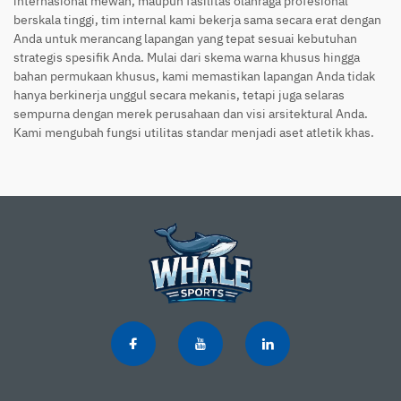
internasional mewah, maupun fasilitas olahraga profesional
berskala tinggi, tim internal kami bekerja sama secara erat dengan
Anda untuk merancang lapangan yang tepat sesuai kebutuhan
strategis spesifik Anda. Mulai dari skema warna khusus hingga
bahan permukaan khusus, kami memastikan lapangan Anda tidak
hanya berkinerja unggul secara mekanis, tetapi juga selaras
sempurna dengan merek perusahaan dan visi arsitektural Anda.
Kami mengubah fungsi utilitas standar menjadi aset atletik khas.