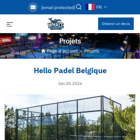
FR
[email protected]
Obtenir un devis
Projets
Page d’accueil
>
Projets
Hello Padel Belgique
Jan.09.2026