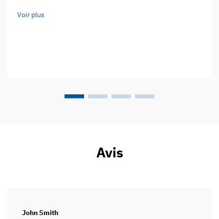
internationale de padel, ce sport compte désormais plus de
Voir plus
30 millions de pratiquants dans plus de 135 pays…
Avis
John Smith