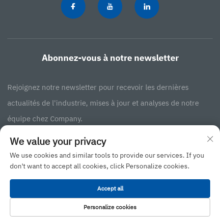
Abonnez-vous à notre newsletter
Rejoignez notre newsletter pour recevoir les dernières
actualités de l'industrie, mises à jour et analyses de notre
équipe chez Company.
We value your privacy
S'abonner
We use cookies and similar tools to provide our services. If you
don't want to accept all cookies, click Personalize cookies.
Droit d'auteur © 2025 JINAN BINGXIN INTERNATIONAL BUSINESS CO., LTD
Accept all
-
Politique de confidentialité
Personalize cookies
Remonter en haut