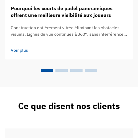
Pourquoi les courts de padel panoramiques
offrent une meilleure visibilité aux joueurs
Construction entièrement vitrée éliminant les obstacles
visuels. Lignes de vue continues à 360°, sans interférence
due aux filets, poteaux ou structures de support. Les courts
de padel panoramiques remplacent ces barrières en filet
Voir plus
gênantes et ces structures de soutien encombrantes par
des parois lisses en verre trempé...
Ce que disent nos clients