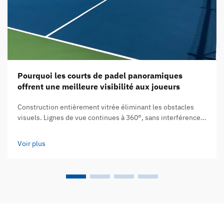
Pourquoi les courts de padel panoramiques
offrent une meilleure visibilité aux joueurs
Construction entièrement vitrée éliminant les obstacles
visuels. Lignes de vue continues à 360°, sans interférence
due aux filets, poteaux ou structures de support. Les courts
de padel panoramiques remplacent ces barrières en filet
Voir plus
gênantes et ces structures de soutien encombrantes par
des parois lisses en verre trempé...