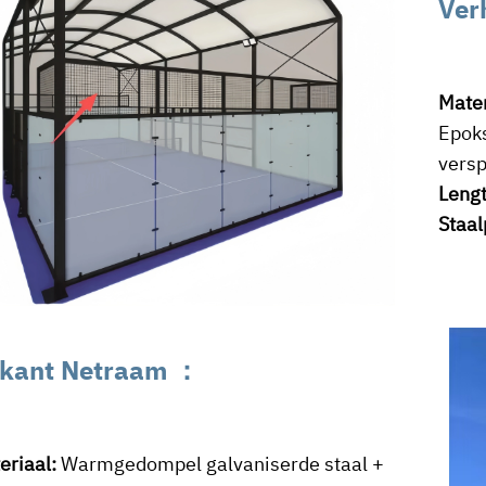
Ver
Mater
Epoks
versp
Leng
Staa
kant Netraam
：
eriaal:
Warmgedompel galvaniserde staal +