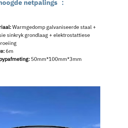
hoogde netpalings
：
iaal:
Warmgedomp galvaniseerde staal +
ie sinkryk grondlaag + elektrostattiese
roeiing
te:
6m
lpypafmeting:
50mm*100mm*3mm