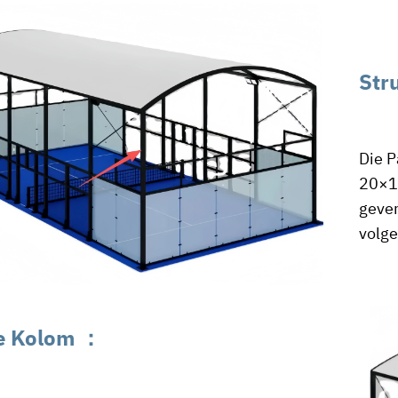
Str
Die P
20×10
gever
volge
e Kolom
：