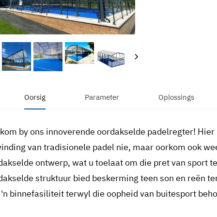
Oorsig
Parameter
Oplossings
kom by ons innoverende oordakselde padelregter! Hier
inding van tradisionele padel nie, maar oorkom ook w
dakselde ontwerp, wat u toelaat om die pret van sport te 
dakselde struktuur bied beskerming teen son en reën terw
 'n binnefasiliteit terwyl die oopheid van buitesport beho