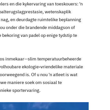
ers en die kykervaring van toeskouers: 'n
balterugslagprestasie, wetenskaplik
 nag, en deurdagte ruimtelike beplanning
t nou onder die brandende middagson of
ie bekoring van padel op enige tydstip te
tloos inmekaar—slim temperatuurbeheerde
volhoubare ekologie-vriendelike materiale
orweegend is. Of u nou 'n atleet is wat
nuwe maniere soek om sosiaal te
unieke sportervaring.