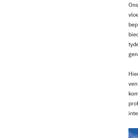
Ons
vlo
bep
bie
tyde
gen
Hie
ven
kom
pro
int