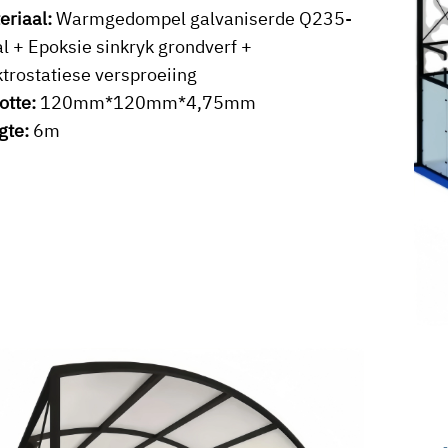
eriaal:
Warmgedompel galvaniserde Q235-
al + Epoksie sinkryk grondverf +
ktrostatiese versproeiing
otte:
120mm*120mm*4,75mm
gte:
6m