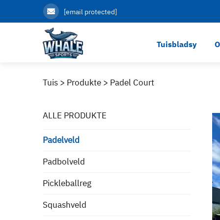
[email protected]
Tuisbladsy
O
Tuis >
Produkte
>
Padel Court
ALLE PRODUKTE
Padelveld
Padbolveld
Pickleballreg
Squashveld