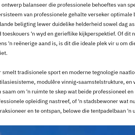
 ontwerp balanseer die professionele behoeftes van spel
ersisteem van professionele gehalte verseker optimale 
lande beligting lewer duidelike helderheid sowel dag as
d toeskouers 'n wyd en gerieflike kijkperspektief. Of di
ns 'n reënerige aand is, is dit die ideale plek vir u om d
iet.
r smelt tradisionele sport en moderne tegnologie naa
tilasiesisteme, modulêre vinnig-saamstelstrukture, en 
 saam om 'n ruimte te skep wat beide professioneel en o
fessionele opleiding nastreef, of 'n stadsbewoner wat 
eraksioneer en te ontspan, belowe die tentpadelbaan 'n 