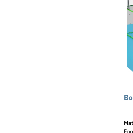
Bo
Mat
Epo