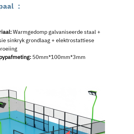
paal
：
iaal:
Warmgedomp galvaniseerde staal +
ie sinkryk grondlaag + elektrostattiese
roeiing
lpypafmeting:
50mm*100mm*3mm