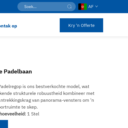
AF
Kry 'n Offerte
ntak op
e Padelbaan
adelregop is ons bestverkochte model, wat
ekende strukturele robuustheid kombineer met
aantrekkingskrag van panorama-vensters om 'n
ortruimte te skep.
hoeveelheid:
1 Stel