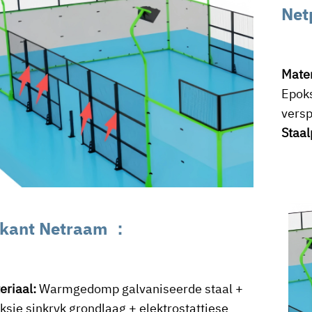
Net
Mater
Epoks
versp
Staa
kant Netraam
：
eriaal:
Warmgedomp galvaniseerde staal +
ksie sinkryk grondlaag + elektrostattiese