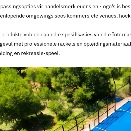
passingsopties vir handelsmerkleuens en -logo's is besk
eenlopende omgewings soos kommersiële venues, hoëkl
e produkte voldoen aan die spesifikasies van die Intern
gevul met professionele rackets en opleidingsmateriaal
eiding en rekreasie-speel.