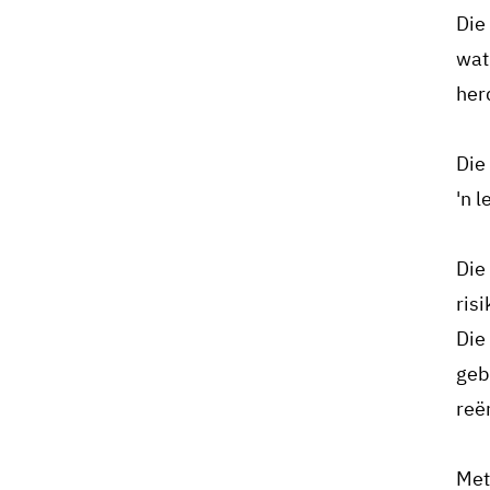
Die
wat
her
Die
'n 
Die
ris
Die
geb
reë
Met