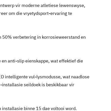
 ontwerp vir moderne atletiese lewenswyse,
greer om die vryetydsport-ervaring te
'n 50% verbetering in korrosieweerstand en
en anti-slip eienskappe, wat effektief die
LED intelligente vul-lysmodusse, wat naadlose
installasie seildoek is beskikbaar vir
nstallasie binne 15 dae voltooi word.