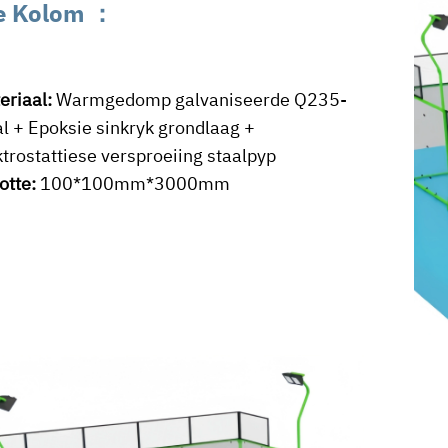
e Kolom
：
eriaal:
Warmgedomp galvaniseerde Q235-
al + Epoksie sinkryk grondlaag +
ktrostattiese versproeiing staalpyp
otte:
100*100mm*3000mm