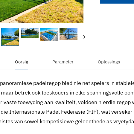
Oorsig
Parameter
Oplossings
 panoramiese padelregop bied nie net spelers 'n stabiel
, maar betrek ook toeskouers in elke spanningsvolle oom
r vaste toewyding aan kwaliteit, voldoen hierdie regop v
 die Internasionale Padel Federasie (FIP), wat verseker
eistes van sowel kompetisiewe geleenthede as vryetydak