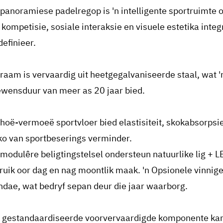
 panoramiese padelregop is 'n intelligente sportruimte
 kompetisie, sosiale interaksie en visuele estetika inte
definieer.
 raam is vervaardig uit heetgegalvaniseerde staal, wat 
lewensduur van meer as 20 jaar bied.
 hoë-vermoeë sportvloer bied elastisiteit, skokabsorpsie 
iko van sportbeserings verminder.
 modulêre beligtingstelsel ondersteun natuurlike lig + 
ruik oor dag en nag moontlik maak. 'n Opsionele vinnige-
ndae, wat bedryf sepan deur die jaar waarborg.
 gestandaardiseerde voorvervaardigde komponente kan i