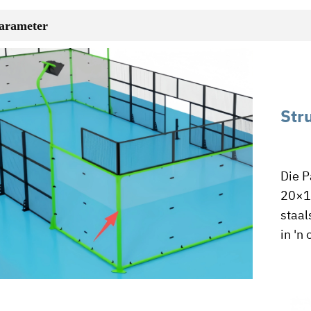
arameter
Str
Die P
20×10
staal
in 'n