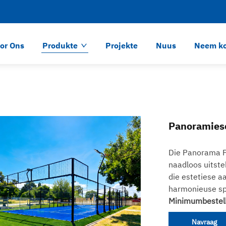
or Ons
Produkte
Projekte
Nuus
Neem ko
Panoramies
Die Panorama P
naadloos uitst
die estetiese 
harmonieuse sp
Minimumbestel
Navraag