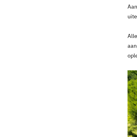
Aan
uit
All
aan
opl