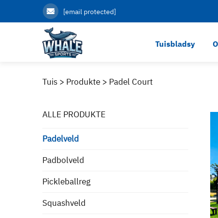
[email protected]
Tuisbladsy
O
Tuis >
Produkte
>
Padel Court
ALLE PRODUKTE
Padelveld
Padbolveld
Pickleballreg
Squashveld