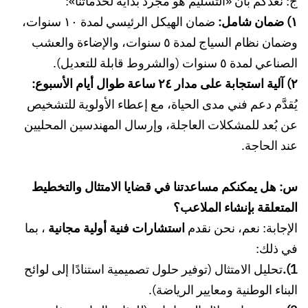
ج: نعدكم بأن «التسليم هو مجرد بداية لخدماتنا»:
١) ضمان شامل:
ضمان الهيكل الرئيسي لمدة ١٠ سنوات،
وضمان نظام السياج لمدة ٥ سنوات، والإضاءة والعشب
الصناعي لمدة ٥ سنوات (والشروط قابلة للتعديل).
٢) آلية استجابة على مدار ٢٤ ساعة طوال أيام الأسبوع:
يُقدَّم دعم فني مدى الحياة، مع إعطاء الأولوية للتشخيص
عن بُعد للمشكلات العاجلة، وإرسال المهندسين المحليين
عند الحاجة.
س: هل يمكنكم مساعدتنا في قضايا الامتثال والتخطيط
المتعلقة بإنشاء الملاعب؟
الإجابة: نعم، نحن نقدم
استشارات فنية أولية مجانية
، بما
في ذلك:
1).
تحليل الامتثال (توفير حلول تصميمية استنادًا إلى لوائح
البناء الوطنية ومعايير الرياضة).