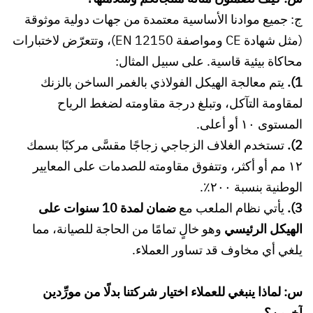
ج: جميع موادنا الأساسية معتمدة من جهات دولية موثوقة
(مثل شهادة CE ومواصفة EN 12150)، وتتعرّض لاختبارات
محاكاة بيئية قاسية. على سبيل المثال:
1).
يتم معالجة الهيكل الفولاذي بالغمر الساخن بالزنك
لمقاومة التآكل، وتبلغ درجة مقاومته لضغط الرياح
المستوى ١٠ أو أعلى.
2).
تستخدم الغلاف الزجاجي زجاجًا مقسَّى مركبًا بسمك
١٢ مم أو أكثر، وتتفوق مقاومته للصدمات على المعايير
الوطنية بنسبة ٢٠٠٪.
3).
يأتي نظام الملعب مع
ضمان لمدة 10 سنوات على
الهيكل الرئيسي
وهو خالٍ تمامًا من الحاجة للصيانة، مما
يلغي أي مخاوف قد تساور العملاء.
س: لماذا ينبغي للعملاء اختيار شركتنا بدلًا من مورِّدين
آخرين؟