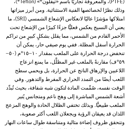
(PTFE)، والمعروفة تجاريًّا باسم «تيفلون®» (Teflon®)،
وذلك نظرًا لخصائصها الفنية الاستثنائية. ومن أبرز ميزاتها
امتلاكها مؤشرًا عاليًا لانعكاس الإشعاع الشمسي (SRI)، ما
يعني أن النسيج يعكس فعليًّا جزءًا كبيرًا من الإشعاع تحت
الأحمر القادم من الشمس، مما يقلل بشكلٍ كبيرٍ من تراكم
الحرارة أسفل المظلة. ففي يوم صيفي حار، يمكن أن
تنخفض درجة الحرارة على الملعب بمقدار ١٠–١٥°م (٥٠–
٥٩°ف) مقارنةً بالملعب غير المظلَّل، ما يمنع انزعاج
اللاعبين والإرهاق الناتج عن الحرارة، بل ويحمي سطح
اللعب أيضًا من التمدد الحراري المفرط والتدهور. وفي
الوقت نفسه، صُمِّمت المادة لتكون شبه شفافة، بحيث تُبدِّد
أشعة الشمس المباشرة إلى وهج ناعم ومتجانس يُنير
الملعب طبيعيًّا. وبذلك تختفي الظلال الحادة والوهج المزعج
اللذان قد يعيقان الرؤية ويجعلان اللعب أكثر صعوبة،
وتتحقق ظروف إضاءة مثالية ومتناسقة طوال ساعات النهار