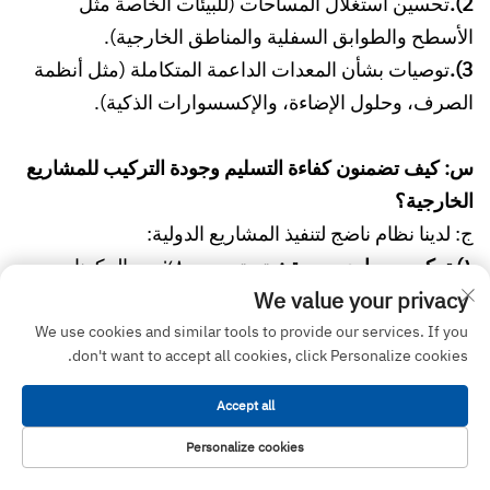
2).
تحسين استغلال المساحات (للبيئات الخاصة مثل
الأسطح والطوابق السفلية والمناطق الخارجية).
3).
توصيات بشأن المعدات الداعمة المتكاملة (مثل أنظمة
الصرف، وحلول الإضاءة، والإكسسوارات الذكية).
س: كيف تضمنون كفاءة التسليم وجودة التركيب للمشاريع
الخارجية؟
ج: لدينا نظام ناضج لتنفيذ المشاريع الدولية:
١) تركيب معياري مسبق:
يتم تجميع ٨٠٪ من المكونات
We value your privacy
مسبقًا في المصنع، مما يقلل من وقت البناء في الموقع
وتكاليفه.
We use cookies and similar tools to provide our services. If you
don't want to accept all cookies, click Personalize cookies.
٢) شراكات لوجستية عالمية:
تعاون طويل الأمد مع شركات
شحن ونقل بحرية مشهورة، وتوفير تتبع لوجستي من الباب
Accept all
إلى الباب.
Personalize cookies