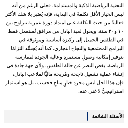
التحتية الرياضية الذكية والمستدامة. فعلى الرغم من أنه
ليس الخيار الأقل تكلفةً في البداية، فإنه يُعتبر بلا شك الأكثر
فعاليةً من حيث التكلفة على امتداد دورة عمرية تتراوح بين
١٠ و٢٠ سنة. ويحول لعبة البادل من مرافق تُستعمل فقط
في الطقس الجميل إلى ركيزة أساسية وموثوقة في
البرامج المجتمعية والنجاح التجاري. كما أنه يُجسِّد التزامًا
بتوفير إمكانية وصولٍ مستمرةٍ وعالية الجودة لممارسة
الرياضة، بغض النظر عن حالة الطقس. ولأي جهة جادة في
إنشاء عملية تشغيل ناجحة ومُربحة ماليًّا لملاعب البادل،
فإن هذا الحل ليس مجرد خيارٍ متاحٍ فحسب، بل هو استثمار
استراتيجيٌّ لا غنى عنه.
الأسئلة الشائعة