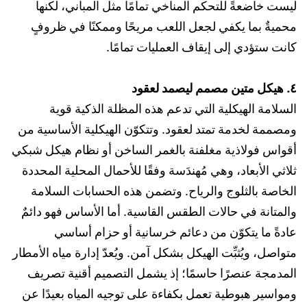
ليست خاضعةً للتحكم المناخي تمامًا مثل المباني، لكنها
محميةٌ بما يكفي لجعل اللعب مريحًا وممكنًا في ظروفٍ
كانت ستؤدي إلى إيقاف العمليات تمامًا.
٤. هيكل متين مصمم ليصمد لعقود
السلامة الهيكلية التي تدعم هذه المظلة الذكية قوية
ومصممة لخدمة تمتد لعقود. وتتكوّن الهيكلية الأساسية من
أقواس فولاذية مغلفنة بالغمر الساخن أو نظام هيكل شبكي
ثلاثي الأبعاد، وهي مُهندَسة وفقًا للأحمال المحلية المحددة
الخاصة بالثلوج والرياح. وتضمن هذه الحسابات السلامة
والمتانة في حالات الطقس القاسية. أما الأساس فهو دائمٌ
عادةً ما يتكوّن من دعائم خرسانية أو حزام أساسي
متواصل، ويُثبِّت الهيكل بشكل آمن. ويُعدّ إدارة مياه الأمطار
المدمجة عنصرًا حاسمًا؛ إذ يشمل التصميم أقنية تصريف
ومواسير هبوطية تعمل بكفاءة على توجيه المياه بعيدًا عن