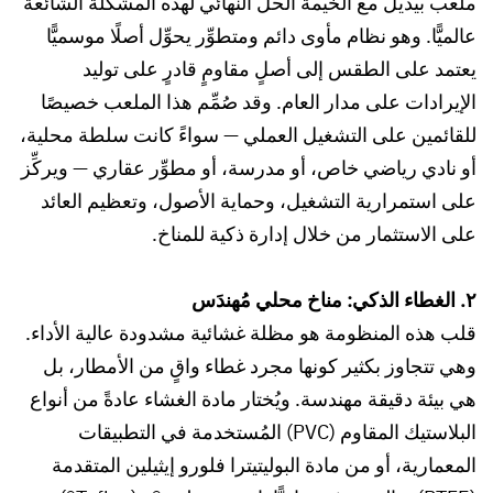
ملعب بيديل مع الخيمة الحلَّ النهائي لهذه المشكلة الشائعة
عالميًّا. وهو نظام مأوى دائم ومتطوِّر يحوِّل أصلًا موسميًّا
يعتمد على الطقس إلى أصلٍ مقاومٍ قادرٍ على توليد
الإيرادات على مدار العام. وقد صُمِّم هذا الملعب خصيصًا
للقائمين على التشغيل العملي — سواءً كانت سلطة محلية،
أو نادي رياضي خاص، أو مدرسة، أو مطوِّر عقاري — ويركِّز
على استمرارية التشغيل، وحماية الأصول، وتعظيم العائد
على الاستثمار من خلال إدارة ذكية للمناخ.
٢. الغطاء الذكي: مناخ محلي مُهندَس
قلب هذه المنظومة هو مظلة غشائية مشدودة عالية الأداء.
وهي تتجاوز بكثير كونها مجرد غطاء واقٍ من الأمطار، بل
هي بيئة دقيقة مهندسة. ويُختار مادة الغشاء عادةً من أنواع
البلاستيك المقاوم (PVC) المُستخدمة في التطبيقات
المعمارية، أو من مادة البوليتيترا فلورو إيثيلين المتقدمة