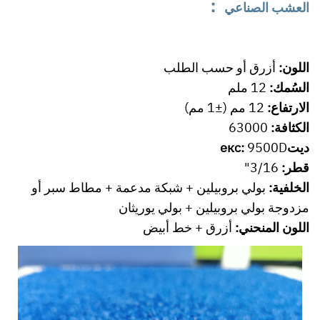
：
العشب الصناعي
اللون:
أزرق أو حسب الطلب
السُمك:
12 ملم
الارتفاع:
12 مم (±1 مم)
الكثافة:
63000
ديتекс:
9500D
قطر:
3/16"
الخلفية:
بولي بروبيلين + شبكة مدعمة + مطاط سبر أو
مزدوجة بولي بروبيلين + بولي يوريثان
اللون المنحني:
أزرق + خط أبيض