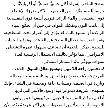
سطح الملعب (سواء أكان عشبيًّا صناعيًّا أو أكريليكيًّا أو
خرسانيًّا مساميًّا) — من العنصرين الأكثر ضررًا: الإشعاع
فوق البنفسجي والماء الزائد. فتؤدي أشعة فوق البنفسجية
إلى باهت اللون وتفكيك المواد، في حين أن تجمُّع المياه
الراكدة أو التشبع بالماء قد يؤدي إلى أضرار تحت السطحية،
ونمو العفن، وانفصال السطح عن القاعدة. وبتوفير الحماية
للسطح، يمكن للخيمة أن تضاعف بسهولة عمره التشغيلي
الافتراضي، مما يؤخّر تكاليف الاستبدال الرئيسية لعدة
سنوات ويوفّر عائد استثمار استثنائي.
٤. تحسين راحة اللاعبين وتوسيع نطاق السوق:
اللاعب
المريح هو لاعب يعود مرّةً أخرى. وبإتاحة مساحة مظللة
وباردة في الصيف، ومساحة جافة ومحمية في الشتاء، فإنك
تستهدف شريحة ديموغرافية أوسع. فالأسر التي لديها
أطفال، وكبار السن، واللاعبون الترفيهيون الذين يولون
الأولوية للراحة بدلًا من الصعوبات، هم أكثر عرضةً بكثير لأن