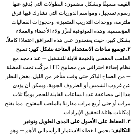
القيمة مسبقًا وبشكل مضمون: البطولات التي يُدفع عنها
رسوم تسجيل، ومواسم الدوريات التي تشارك فيها فرق
ملتزمة، ووحدات التدريب المتميزة، وحجوزات الفعاليات
المؤسسية. وهذه الموثوقية تُعزِّز ولاء الأعضاء والعملاء
بشكل كبير، حيث يعتمدون على هذه المرافق اعتمادًا كاملاً.
٢. توسيع ساعات الاستخدام المتاحة بشكل كبير:
تصبح
الملعب المغطى بالخيمة قابلة للتشغيل — عند دمجه مع
نظام إضاءة احترافي من مصابيح LED مركَّب تحت المظلة
— من الصباح الباكر حتى وقت متأخر من الليل، بغض النظر
عن غروب الشمس أو الظروف الجوية. ويمكن أن يؤدي
هذا إلى مضاعفة عدد الساعات القابلة للحجز يوميًّا ثلاث
مرات أو حتى أربع مرات مقارنةً بالملعب المفتوح، مما يفتح
إمكانات هائلة لتحقيق الإيرادات.
٣. الحفاظ على الأصول على المدى الطويل وتوفير
التكاليف:
يحمي الغطاء الاستثمار الرأسمالي الأهم — وهو