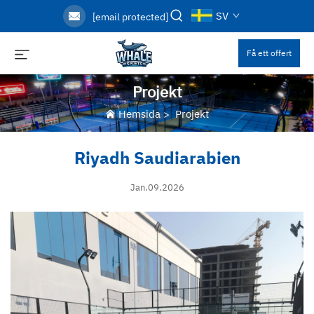
SV
[email protected]
Få ett offert
Projekt
Hemsida
>
Projekt
Riyadh Saudiarabien
Jan.09.2026