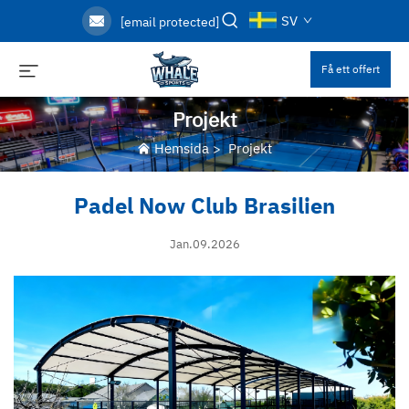
SV
[email protected]
Få ett offert
Projekt
Hemsida
>
Projekt
Padel Now Club Brasilien
Jan.09.2026