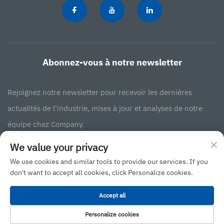
Abonnez-vous à notre newsletter
Rejoignez notre newsletter pour recevoir les dernières
actualités de l'industrie, mises à jour et analyses de notre
équipe chez Company.
We value your privacy
S'abonner
We use cookies and similar tools to provide our services. If you
don't want to accept all cookies, click Personalize cookies.
Droit d'auteur © 2025 JINAN BINGXIN INTERNATIONAL BUSINESS CO., LTD
Accept all
-
Politique de confidentialité
Personalize cookies
Remonter en haut