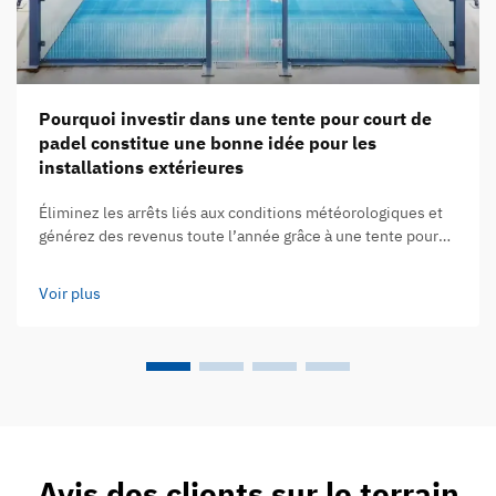
Pourquoi investir dans une tente pour court de
padel constitue une bonne idée pour les
installations extérieures
Éliminez les arrêts liés aux conditions météorologiques et
générez des revenus toute l’année grâce à une tente pour
court de padel. Comment les tentes pour court de padel
prolongent-elles les heures d’utilisation sur l’ensemble des
Voir plus
saisons ? Les tentes pour court de padel transforment les
courts extérieurs classiques en lieux où l’on peut jouer,
quelles que soient les conditions climatiques...
Avis des clients sur le terrain