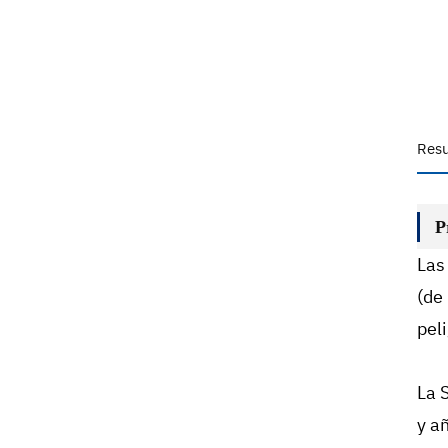
Res
P
Las
(de
pel
La 
y a