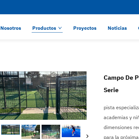
 Nosotros
Productos
Proyectos
Noticias
Campo De Pá
Serie
pista especiali
academias y ni
dimensiones red
para la próxim