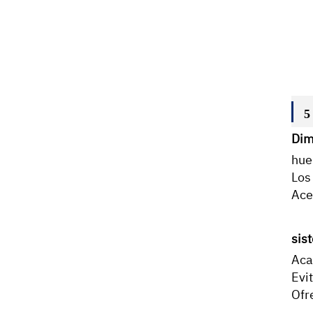
5
Dim
hue
Los
Ace
sis
Aca
Evi
Ofr