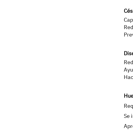
Cés
Cap
Red
Pre
Dis
Red
Ayu
Hac
Hue
Req
Se 
Apr