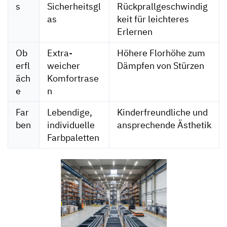
s
Sicherheitsgl
Rückprallgeschwindig
as
keit für leichteres
Erlernen
Ob
Extra-
Höhere Florhöhe zum
erfl
weicher
Dämpfen von Stürzen
äch
Komfortrase
e
n
Far
Lebendige,
Kinderfreundliche und
ben
individuelle
ansprechende Ästhetik
Farbpaletten