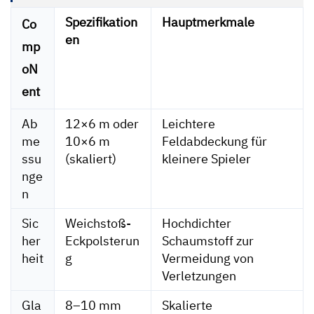
Spezifikation
Hauptmerkmale
Co
en
mp
oN
ent
Ab
12×6 m oder
Leichtere
me
10×6 m
Feldabdeckung für
ssu
(skaliert)
kleinere Spieler
nge
n
Sic
Weichstoß-
Hochdichter
her
Eckpolsterun
Schaumstoff zur
heit
g
Vermeidung von
Verletzungen
Gla
8–10 mm
Skalierte