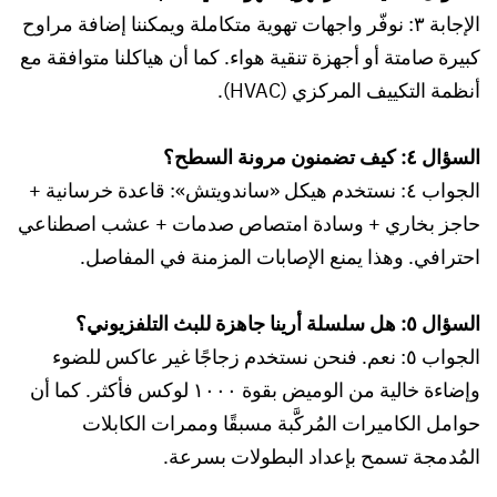
الإجابة ٣: نوفّر واجهات تهوية متكاملة ويمكننا إضافة مراوح
كبيرة صامتة أو أجهزة تنقية هواء. كما أن هياكلنا متوافقة مع
أنظمة التكييف المركزي (HVAC).
السؤال ٤: كيف تضمنون مرونة السطح؟
الجواب ٤: نستخدم هيكل «ساندويتش»: قاعدة خرسانية +
حاجز بخاري + وسادة امتصاص صدمات + عشب اصطناعي
احترافي. وهذا يمنع الإصابات المزمنة في المفاصل.
السؤال ٥: هل سلسلة أرينا جاهزة للبث التلفزيوني؟
الجواب ٥: نعم. فنحن نستخدم زجاجًا غير عاكس للضوء
وإضاءة خالية من الوميض بقوة ١٠٠٠ لوكس فأكثر. كما أن
حوامل الكاميرات المُركَّبة مسبقًا وممرات الكابلات
المُدمجة تسمح بإعداد البطولات بسرعة.