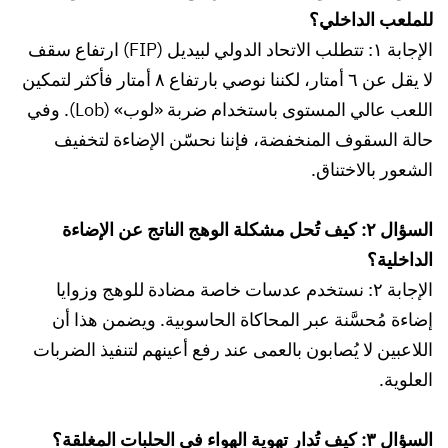
للملعب الداخلي؟
الإجابة ١: تتطلب الاتحاد الدولي لبيديل (FIP) ارتفاع سقف
لا يقل عن ٦ أمتار، لكننا نوصي بارتفاع ٨ أمتار فأكثر لتمكين
اللعب عالي المستوى باستخدام ضربة «لوب» (Lob). وفي
حالة السقوف المنخفضة، فإننا نحسّن الإضاءة لتخفيف
الشعور بالاختناق.
السؤال ٢: كيف تُحل مشكلة الوهج الناتج عن الإضاءة
الداخلية؟
الإجابة ٢: نستخدم عدسات خاصة مضادة للوهج وزوايا
إضاءة مُحسَّنة عبر المحاكاة الحاسوبية. ويضمن هذا أن
اللاعبين لا يُصابون بالعمى عند رفع أعينهم لتنفيذ الضربات
العلوية.
السؤال ٣: كيف تُدار تهوية الهواء في الحلبات المغلقة؟