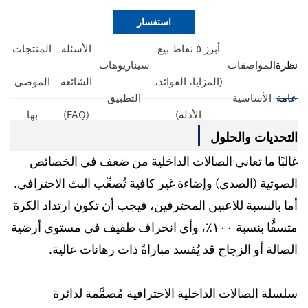
استفسار
أبرز ٥ نقاط بيع
الأسئلة
المنتجات
نظرة
المواصفات
سيناريوهات
(المزايا، الفوائد،
الشائعة
الموصى
عامة
الأساسية
التطبيق
الأدلة)
(FAQ)
بها
التحديات والحلول
غالبًا ما تعاني الصالات الداخلية من ضعف في الخصائص
الصوتية (الصدى) وإضاءة غير كافية تُصعِّب البث الاحترافي.
أما بالنسبة للاعبين المحترفين، فيجب أن تكون ارتداد الكرة
متسقًّا بنسبة ١٠٠٪، وأي انحراف طفيف في مستوي أرضية
الصالة أو الزجاج قد يُفسد مباراةً ذات رهانات عالية.
سلسلة الصالات الداخلية الاحترافية مُصمَّمة لدائرة