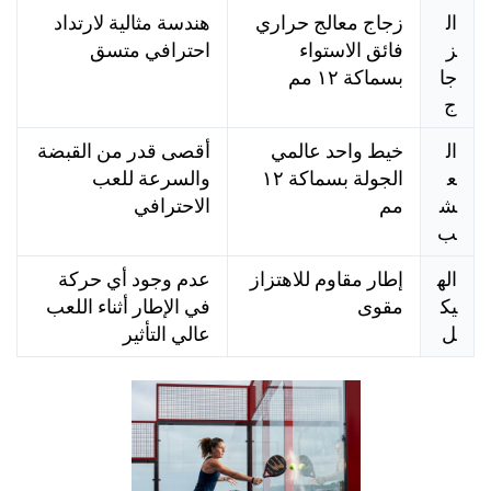
ال
زجاج معالج حراري
هندسة مثالية لارتداد
ز
فائق الاستواء
احترافي متسق
جا
بسماكة ١٢ مم
ج
ال
خيط واحد عالمي
أقصى قدر من القبضة
ع
الجولة بسماكة ١٢
والسرعة للعب
ش
مم
الاحترافي
ب
اله
إطار مقاوم للاهتزاز
عدم وجود أي حركة
يك
مقوى
في الإطار أثناء اللعب
ل
عالي التأثير