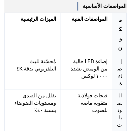
المواصفات الأساسية
المواصفات الفنية
الميزات الرئيسية
م
ك
و
ن
إ
إضاءة LED خالية
مُحسَّنة للبث
ض
من الوميض بشدة
التلفزيوني بدقة ٤K
اء
١٠٠٠ لوكس
ة
ال
فتحات فولاذية
تقلل من الصدى
ص
مثقوبة ماصة
ومستويات الضوضاء
وت
للصوت
بنسبة ٤٠٪
يا
ت