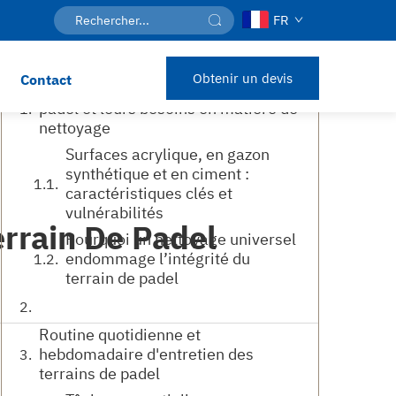
FR
Table des matières
Obtenir un devis
Contact
Types de surfaces de terrain de
padel et leurs besoins en matière de
nettoyage
Surfaces acrylique, en gazon
synthétique et en ciment :
caractéristiques clés et
vulnérabilités
rrain De Padel
Pourquoi un nettoyage universel
endommage l’intégrité du
terrain de padel
Routine quotidienne et
hebdomadaire d'entretien des
terrains de padel