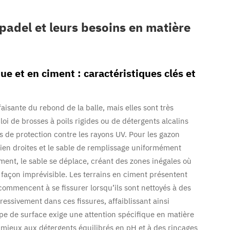
padel et leurs besoins en matière
ue et en ciment : caractéristiques clés et
faisante du rebond de la balle, mais elles sont très
oi de brosses à poils rigides ou de détergents alcalins
 de protection contre les rayons UV. Pour les gazon
 bien droites et le sable de remplissage uniformément
ent, le sable se déplace, créant des zones inégales où
e façon imprévisible. Les terrains en ciment présentent
commencent à se fissurer lorsqu’ils sont nettoyés à des
essivement dans ces fissures, affaiblissant ainsi
ype de surface exige une attention spécifique en matière
e mieux aux détergents équilibrés en pH et à des rinçages