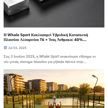
Η Whale Sport Κυκλοφορεί Υβριδική Κατασκευή
Πλαισίου Αλουμινίου T6 + Ίνας Άνθρακα: 40%
ελαφρύτερη, 35% ισχυρότερη
Jul 03, 2025
Στις 3 Ιουλίου 2025, η Whale Sport ανακοίνωσε επίσημα το
νέο γενιάς σύστημα πλαισίου για γήπεδα πάντελ στην
Κουίνσλαντ, Αυστραλία — μια υβριδική κατασκευή που
συνδυάζει αλουμίνιο βαθμού αεροναυτικής με θερμική
επεξεργασία T6 και σύνθετο υλικό ενισχυμένο με ίνες άνθρακα.
Σε σύγκριση με τα παραδοσιακά...