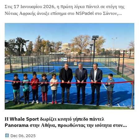
Στις 17 Ιανουαρίου 2026, η πρώτη λίγκα πάντελ σε στέγη της
Νότιας Αφρικής άνοιξε επίσημα στο NSPadel στο Σάντον,
Γιοχάνεσμπουργκ. Οι αγώνες διεξάγονται στο γήπεδο πάντελ
Panorama με τέντα της Whale Sport, του οποίου το σύστημα
σκίασης με την οροφή αποτρέπει αποτελεσματικά την...
Η Whale Sport δωρίζει κινητό γήπεδο πάντελ
Panorama στην Αθήνα, προωθώντας την ισότητα στον
αθλητισμό
Dec 06, 2025