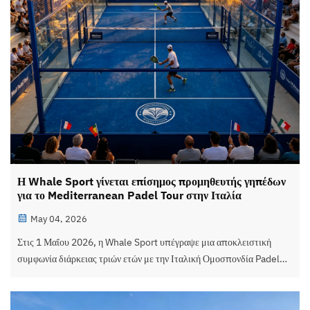
Η Whale Sport γίνεται επίσημος προμηθευτής γηπέδων
για το Mediterranean Padel Tour στην Ιταλία
May 04, 2026
Στις 1 Μαΐου 2026, η Whale Sport υπέγραψε μια αποκλειστική
συμφωνία διάρκειας τριών ετών με την Ιταλική Ομοσπονδία Padel
για να αναλάβει τη θέση του επίσημου προμηθευτή γηπέδων του
«Mediterranean Padel Tour» (Med Padel Tour). Το τουρ
περιλαμβάνει 12 αγώνες στην Ιταλία, την Ισπανία, ...