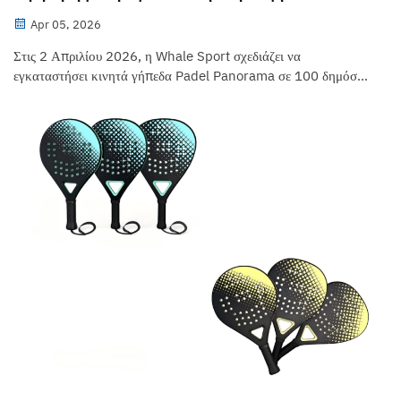
σε 100 δημόσια σχολεία
Apr 05, 2026
Στις 2 Απριλίου 2026, η Whale Sport σχεδιάζει να
εγκαταστήσει κινητά γήπεδα Padel Panorama σε 100 δημόσια
δημοτικά και γυμνάσια σε όλη τη χώρα εντός 18 μηνών. Η
συνολική αξία του έργου ανέρχεται περίπου σε 4,2 εκατ. USD.
Η Whale Sport θα παράσχει πλήρη ...