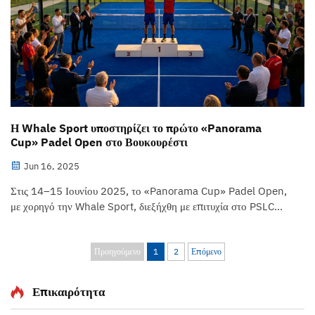
Η Whale Sport υποστηρίζει το πρώτο «Panorama
Cup» Padel Open στο Βουκουρέστι
Jun 16, 2025
Στις 14–15 Ιουνίου 2025, το «Panorama Cup» Padel Open,
με χορηγό την Whale Sport, διεξήχθη με επιτυχία στο PSLC
του Βουκουρεστίου, Ρουμανίας. Το τουρνουά προσέλκυσε 24
ομάδες από τη Ρουμανία, τη Βουλγαρία και την Ουγγαρία, με
όλα τα αγώνισμα να διεξάγονται σε...
Προηγούμενο
1
2
Επόμενο
Επικαιρότητα