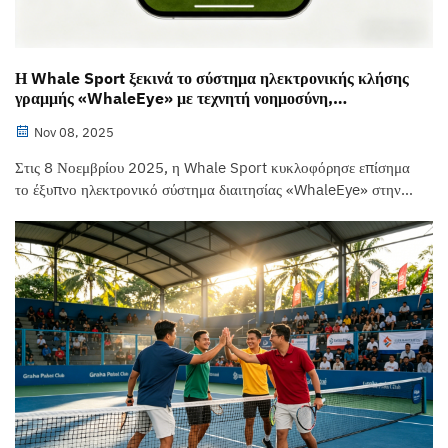
Η Whale Sport ξεκινά το σύστημα ηλεκτρονικής κλήσης
γραμμής «WhaleEye» με τεχνητή νοημοσύνη,
διπλωματούμενο στον Καναδά
Nov 08, 2025
Στις 8 Νοεμβρίου 2025, η Whale Sport κυκλοφόρησε επίσημα
το έξυπνο ηλεκτρονικό σύστημα διαιτησίας «WhaleEye» στην
Κεμπέκ, Καναδάς. Χρησιμοποιώντας 4 υψηλής ταχύτητας
υπέρυθρες κάμερες και ένα module ακμής υπολογισμού (edge
computing), καθορίζει εάν η μπάλα βρίσκεται εκτός ορίων
εντός 0,2 δευτερολέπτου...