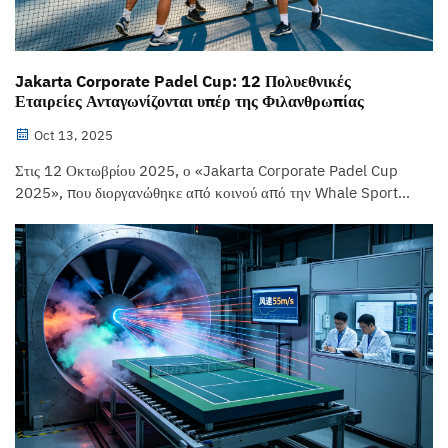
Jakarta Corporate Padel Cup: 12 Πολυεθνικές
Εταιρείες Ανταγωνίζονται υπέρ της Φιλανθρωπίας
Oct 13, 2025
Στις 12 Οκτωβρίου 2025, ο «Jakarta Corporate Padel Cup
2025», που διοργανώθηκε από κοινού από την Whale Sport
και την Ινδονησιακή Ομοσπονδία Padel, πραγματοποιήθηκε
στο GPC. 24 ομάδες μικτού διπλού από 12 πολυεθνικές
εταιρείες, συμπεριλαμβανομένων των Google, Unilever και
Pertamina, συμμετείχαν...