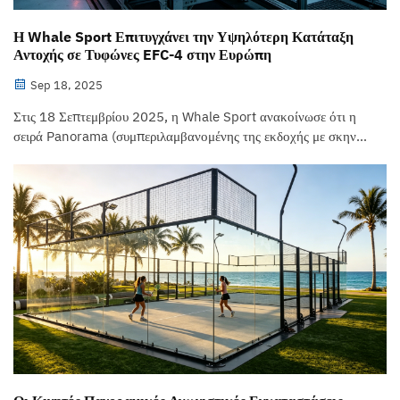
Η Whale Sport Επιτυγχάνει την Υψηλότερη Κατάταξη
Αντοχής σε Τυφώνες EFC-4 στην Ευρώπη
Sep 18, 2025
Στις 18 Σεπτεμβρίου 2025, η Whale Sport ανακοίνωσε ότι η
σειρά Panorama (συμπεριλαμβανομένης της εκδοχής με σκηνή)
πέρασε τις δοκιμές σε αεροδυναμικό σωλήνα σύμφωνα με το
Eurocode 1 και απέκτησε την κατάταξη αντοχής σε τυφώνα
EFC-4 (αντέχει στιγμιαίες ταχύτητες ανέμου 55 m/s),
καθιστώντας την...