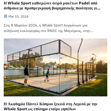
Η Whale Sport καθιερώνει σειρά ρακέτων Padel από
άνθρακα με προπρεγκραφή βιομηχανικής ποιότητας για
αεροδιαστημικές εφαρμογές
Mar 10, 2026
Στις 8 Μαρτίου 2026, η Whale Sport διοργάνωσε μια
εκδήλωση κυκλοφορίας στο RNSC της Μαγιόρκας, στην
Ισπανία, παρουσιάζοντας τη νέα σειρά ρακέτων πάντελ για
πάντελ «AeroCarbon». Οι κατασκευές των ρακέτων
χρησιμοποιούν προ-εμποτισμένη άνθρακα Toray T700, με
επιφάνεια ύφανσης 3K στην επιφάνεια χτυπήματος, bala...
Η Ακαδημία Πάντελ Κύπρου ξεκινά στη Λεμεσό με την
Whale Sport ως επίσημο εταίρο γηπέδων