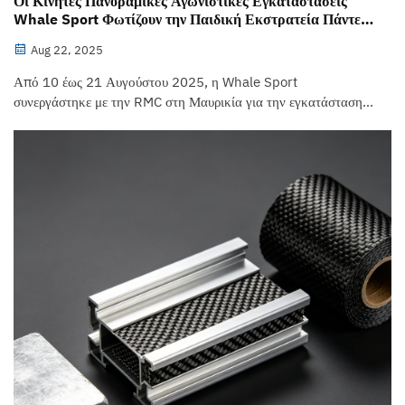
Οι Κινητές Πανοραμικές Αγωνιστικές Εγκαταστάσεις
Whale Sport Φωτίζουν την Παιδική Εκστρατεία Πάντελ
στη Μαυρικία
Aug 22, 2025
Από 10 έως 21 Αυγούστου 2025, η Whale Sport
συνεργάστηκε με την RMC στη Μαυρικία για την εγκατάσταση
δύο Κινητών Πανοραμικών Αγωνιστικών Εγκαταστάσεων
Πάντελ στο γρασίδι της παραλίας της, για την πρώτη
«Καλοκαιρινή Παιδική Εκστρατεία Πάντελ Ινδικού Ωκεανού».
45 νέοι ηλικίας 10–16 ετών από τη Μαυρικία, τη R&...