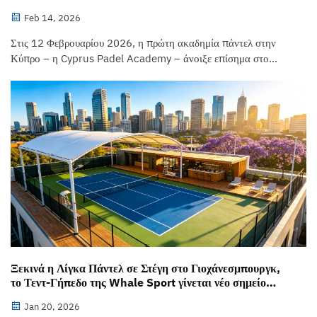
Feb 14, 2026
Στις 12 Φεβρουαρίου 2026, η πρώτη ακαδημία πάντελ στην
Κύπρο – η Cyprus Padel Academy – άνοιξε επίσημα στο
κέντρο NSports στη Λεμεσό. Η Whale Sport, ως επίσημος
εταίρος γηπέδων, παρείχε δύο γήπεδα πάντελ Panorama και
δώρισε 50 ρακέτες για νέους...
Ξεκινά η Λίγκα Πάντελ σε Στέγη στο Γιοχάνεσμπουργκ,
το Τεντ-Γήπεδο της Whale Sport γίνεται νέο σημείο
αναφοράς
Jan 20, 2026