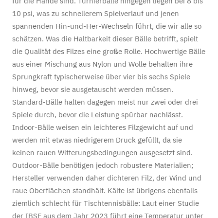
für die Hände sind. Turnierbälle hingegen liegen bei 8 bis
10 psi, was zu schnellerem Spielverlauf und jenen
spannenden Hin-und-Her-Wechseln führt, die wir alle so
schätzen. Was die Haltbarkeit dieser Bälle betrifft, spielt
die Qualität des Filzes eine große Rolle. Hochwertige Bälle
aus einer Mischung aus Nylon und Wolle behalten ihre
Sprungkraft typischerweise über vier bis sechs Spiele
hinweg, bevor sie ausgetauscht werden müssen.
Standard-Bälle halten dagegen meist nur zwei oder drei
Spiele durch, bevor die Leistung spürbar nachlässt.
Indoor-Bälle weisen ein leichteres Filzgewicht auf und
werden mit etwas niedrigerem Druck gefüllt, da sie
keinen rauen Witterungsbedingungen ausgesetzt sind.
Outdoor-Bälle benötigen jedoch robustere Materialien;
Hersteller verwenden daher dichteren Filz, der Wind und
raue Oberflächen standhält. Kälte ist übrigens ebenfalls
ziemlich schlecht für Tischtennisbälle: Laut einer Studie
der IBSF aus dem Jahr 2023 führt eine Temperatur unter