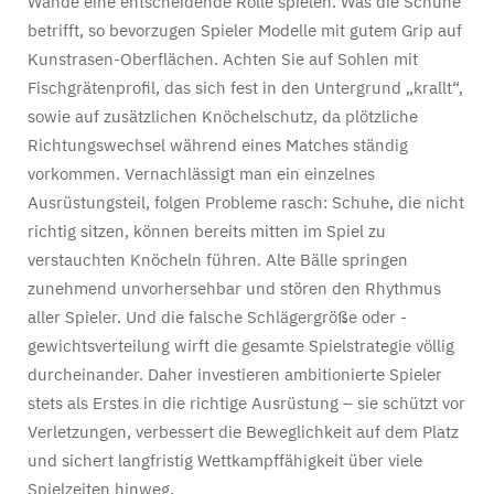
Wände eine entscheidende Rolle spielen. Was die Schuhe
betrifft, so bevorzugen Spieler Modelle mit gutem Grip auf
Kunstrasen-Oberflächen. Achten Sie auf Sohlen mit
Fischgrätenprofil, das sich fest in den Untergrund „krallt“,
sowie auf zusätzlichen Knöchelschutz, da plötzliche
Richtungswechsel während eines Matches ständig
vorkommen. Vernachlässigt man ein einzelnes
Ausrüstungsteil, folgen Probleme rasch: Schuhe, die nicht
richtig sitzen, können bereits mitten im Spiel zu
verstauchten Knöcheln führen. Alte Bälle springen
zunehmend unvorhersehbar und stören den Rhythmus
aller Spieler. Und die falsche Schlägergröße oder -
gewichtsverteilung wirft die gesamte Spielstrategie völlig
durcheinander. Daher investieren ambitionierte Spieler
stets als Erstes in die richtige Ausrüstung – sie schützt vor
Verletzungen, verbessert die Beweglichkeit auf dem Platz
und sichert langfristig Wettkampffähigkeit über viele
Spielzeiten hinweg.