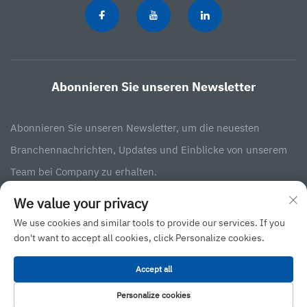
Abonnieren Sie unseren Newsletter
Abonnieren Sie unseren Newsletter, um die neuesten
Branchennachrichten, Updates und Einblicke von unserem
Team bei Company zu erhalten.
We value your privacy
Abonnieren
We use cookies and similar tools to provide our services. If you
don't want to accept all cookies, click Personalize cookies.
Urheberrecht © 2025 durch JINAN BINGXIN INTERNATIONAL BUSINESS
Accept all
CO., LTD -
Datenschutzrichtlinie
Personalize cookies
Nach oben scrollen