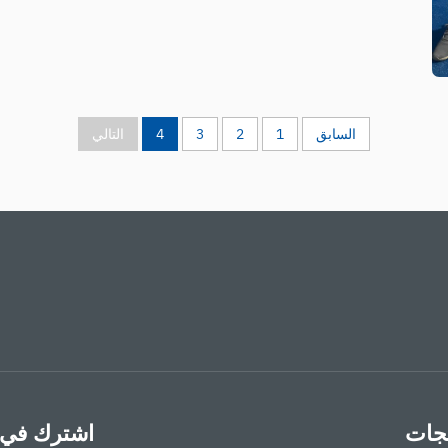
السابق
1
2
3
4
التالي
تجات
اشترك في ن